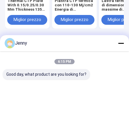
Thermal CTP Plate
Piastra CTP termica
Lastra termic
With 0.15/0.25/0.30
con 110-130 Mj/cm2
di dimensioni
Mm Thickness 1350
Energia di
massime di
Mm Maximum Coil
esposizione 1350
produzione
Width And 18 Month
mm Larghezza
1680*1480 mm
Miglior prezzo
Miglior prezzo
Miglior pr
Shelf Life (Plate CTP
massima della
tempo di svilu
termica con
bobina e spessore di
25±5s e monos
spessore di
0,30 mm per la
0.15/0.25/0.30 mm,
stampa offset
larghezza massima
Casa
Circa noi
Contattaci
Desktop Site
Jenny
della bobina e durata
Mappa del sito
Norme sulla privacy
di conservazione di
18 mesi)
Qualità
Macchina di fabbricazione di piatto di PCT
Fabbrica
cinese.Copyright © 2026 Chuangda (Shenzhen) Printing Equipment
6:15 PM
Group. All Rights Reserved.
Good day, what product are you looking for?
Casa
Prodotti
Manifestazione di VR