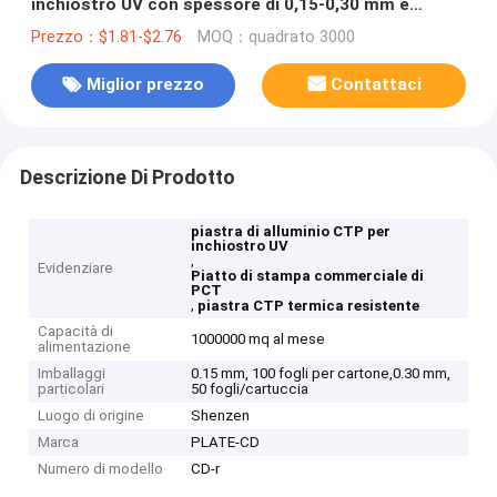
inchiostro UV con spessore di 0,15-0,30 mm e
durata di conservazione di 18 mesi
Prezzo：$1.81-$2.76
MOQ：quadrato 3000
Miglior prezzo
Contattaci
Descrizione Di Prodotto
piastra di alluminio CTP per
inchiostro UV
,
Evidenziare
Piatto di stampa commerciale di
PCT
,
piastra CTP termica resistente
Capacità di
1000000 mq al mese
alimentazione
Imballaggi
0.15 mm, 100 fogli per cartone,0.30 mm,
particolari
50 fogli/cartuccia
Luogo di origine
Shenzen
Marca
PLATE-CD
Numero di modello
CD-r