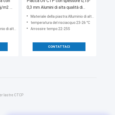
tà con
Placca UV CTP con spessore 0,15-
mj/m2 e
0,3 mm Alumini di alta qualità di
pa di
prima qualità per la stampa
Materiale della piastra:Alluminio di alta qualità
commerciale
temperatura del risciacquo:23-26 °C
alta qualità
Arrossire tempo:22-25S
CONTATTACI
r lastre CTCP