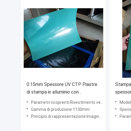
0.15mm Spessore UV CTP Piastre
Stampa
di stampa in alluminio con
spessor
rivestimento verde per immagini
libri
Parametri ricoprenti:Rivestimento verde
Modell
luminose
Gamma di produzione:1130mm
Spesso
Principio di rappresentazione:Imaging luminoso
Parametri