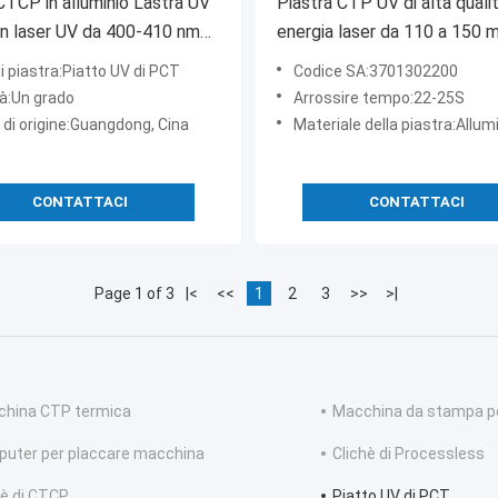
CTCP in alluminio Lastra UV
Piastra CTP UV di alta quali
n laser UV da 400-410 nm
energia laser da 110 a 150 
.000~200.000 impression
rivestimento blu per la stam
i piastra:Piatto UV di PCT
Codice SA:3701302200
precisione
tà:Un grado
Arrossire tempo:22-25S
 di origine:Guangdong, Cina
Materiale della piastra:Alluminio di 
CONTATTACI
CONTATTACI
Page 1 of 3
|<
<<
1
2
3
>>
>|
hina CTP termica
Macchina da stampa pe
uter per placcare macchina
Clichè di Processless
hè di CTCP
Piatto UV di PCT