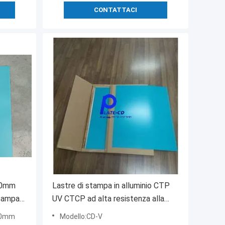
CONTATTACI
00mm
Lastre di stampa in alluminio CTP
tampa
UV CTCP ad alta resistenza alla
stampa 0,28MM
500mm
Modello:CD-V