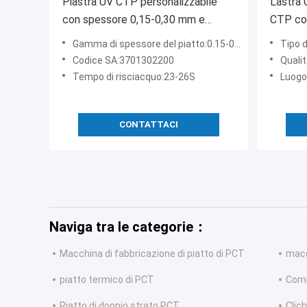
Piastra UV CTP personalizzabile
Lastra 
con spessore 0,15-0,30 mm e
CTP co
tempo di risciacquo 23-26S con
per 100
Gamma di spessore del piatto:0.15-0.3mm
Tipo d
rivestimento blu
Codice SA:3701302200
Quali
Tempo di risciacquo:23-26S
Luogo
CONTATTACI
Naviga tra le categorie：
Macchina di fabbricazione di piatto di PCT
macc
piatto termico di PCT
Comp
Piatto di doppio strato PCT
Clic