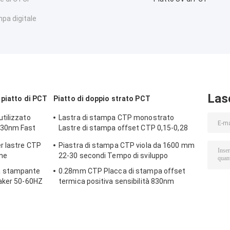
pa digitale
Las
 piatto di PCT
Piatto di doppio strato PCT
tilizzato
Lastra di stampa CTP monostrato
830nm Fast
Lastre di stampa offset CTP 0,15-0,28
mm
r lastre CTP
Piastra di stampa CTP viola da 1600 mm
one
22-30 secondi Tempo di sviluppo
a stampante
0.28mm CTP Placca di stampa offset
Maker 50-60HZ
termica positiva sensibilità 830nm