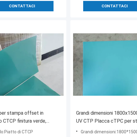
CONTATTACI
CONTATTACI
per stampa offset in
Grandi dimensioni 1800x15
io CTCP finitura verde,
UV CTP Placca cTPC per s
ioni minime 400x300mm
di giornali
lo:Piatto di CTCP
Grandi dimensioni:1800*1