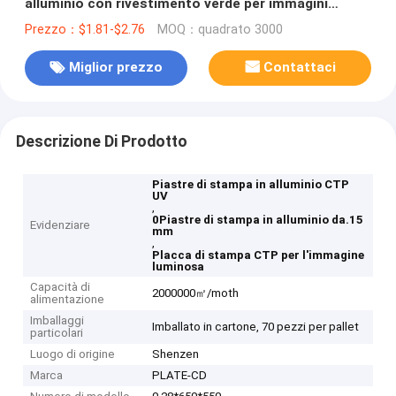
alluminio con rivestimento verde per immagini
luminose
Prezzo：$1.81-$2.76
MOQ：quadrato 3000
Miglior prezzo
Contattaci
Descrizione Di Prodotto
Piastre di stampa in alluminio CTP
UV
,
0Piastre di stampa in alluminio da.15
Evidenziare
mm
,
Placca di stampa CTP per l'immagine
luminosa
Capacità di
2000000㎡/moth
alimentazione
Imballaggi
Imballato in cartone, 70 pezzi per pallet
particolari
Luogo di origine
Shenzen
Marca
PLATE-CD