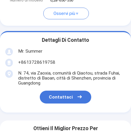
Numero di modello
0,28*650*550
Osservi più
Dettagli Di Contatto
Mr. Summer
+8613728619758
N. 74, via Zaoxia, comunità di Qiaotou, strada Fuhai,
distretto di Baoan, città di Shenzhen, provincia di
Guangdong
Contattaci
Ottieni Il Miglior Prezzo Per