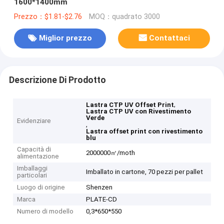
1600*1400mm
Prezzo：$1.81-$2.76
MOQ：quadrato 3000
Miglior prezzo
Contattaci
Descrizione Di Prodotto
,
Lastra CTP UV Offset Print
Lastra CTP UV con Rivestimento
Verde
Evidenziare
,
Lastra offset print con rivestimento
blu
Capacità di
2000000㎡/moth
alimentazione
Imballaggi
Imballato in cartone, 70 pezzi per pallet
particolari
Luogo di origine
Shenzen
Marca
PLATE-CD
Numero di modello
0,3*650*550