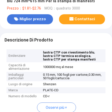
blu 724 mm*615 mm Per la stampa di manifesti
Prezzo：$1.81-$2.76
MOQ：quadrato 3000
Miglior prezzo
Contattaci
Descrizione Di Prodotto
,
lastra CTP con rivestimento blu
Evidenziare
,
lastra CTP termica ecologica
lastra CTP per stampa manifesti
Capacità di
1000000 mq al mese
alimentazione
Imballaggi
0.15 mm, 100 fogli per cartone,0.30 mm,
particolari
50 fogli/cartuccia
Luogo di origine
Shenzen
Marca
PLATE-CD
Numero di modello
CD-r
Osservi più