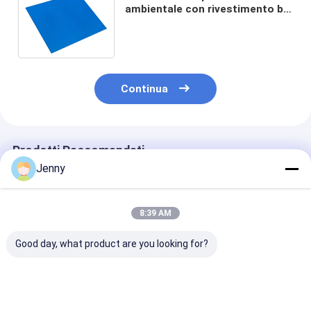
ambientale con rivestimento blu
724 mm*615 mm Per la stampa
di manifesti
Continua
Prodotti Raccomandati
Jenny
8:39 AM
Good day, what product are you looking for?
Thermal CTP Plate
Piastra CTP termica
Lastra termic
With 0.15/0.25/0.30
con 110-130 Mj/cm2
di dimensioni
Mm Thickness 1350
Energia di
massime di