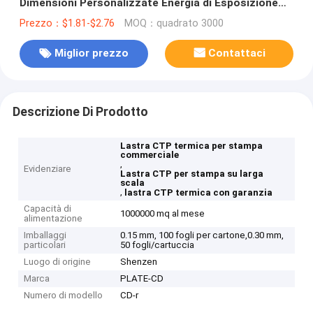
Dimensioni Personalizzate Energia di Esposizione
125-135mj/cm²
Prezzo：$1.81-$2.76
MOQ：quadrato 3000
Miglior prezzo
Contattaci
Descrizione Di Prodotto
Lastra CTP termica per stampa
commerciale
,
Evidenziare
Lastra CTP per stampa su larga
scala
,
lastra CTP termica con garanzia
Capacità di
1000000 mq al mese
alimentazione
Imballaggi
0.15 mm, 100 fogli per cartone,0.30 mm,
particolari
50 fogli/cartuccia
Luogo di origine
Shenzen
Marca
PLATE-CD
Numero di modello
CD-r