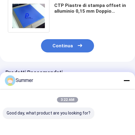
CTP Piastre di stampa offset in
alluminio 0,15 mm Doppio
rivestimento Piastre senza
processo
Continua
Prodotti Raccomandati
Summer
3:22 AM
Good day, what product are you looking for?
Thermal CTP Plate
Piastra CTP termica
Lastra termic