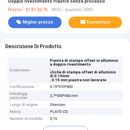
Doppio rivestimento Piastre senza processo
Prezzo：$1.81-$2.76
MOQ：quadrato 3000
Miglior prezzo
Contattaci
Descrizione Di Prodotto
Piastre di stampa offset in alluminio
a doppio rivestimento
,
Evidenziare
clichè di stampa offset di alluminio
di 0.15mm
,
0.15 mm piastre non lavorate
Certificazione
0.15*510*400
Imballaggi
2,7*550*450 mm
particolari
Luogo di origine
Shenzen
Marca
PLATE-CD
Numero di modello
0,15