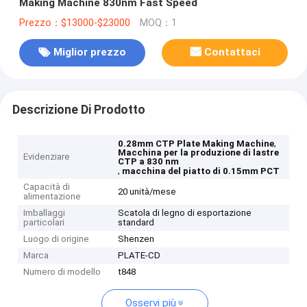
Making Machine 830nm Fast Speed
Prezzo：$13000-$23000
MOQ：1
Miglior prezzo
Contattaci
Descrizione Di Prodotto
,
0.28mm CTP Plate Making Machine
Macchina per la produzione di lastre
Evidenziare
CTP a 830 nm
,
macchina del piatto di 0.15mm PCT
Capacità di
20 unità/mese
alimentazione
Imballaggi
Scatola di legno di esportazione
particolari
standard
Luogo di origine
Shenzen
Marca
PLATE-CD
Numero di modello
t848
Osservi più