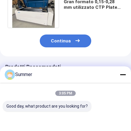
Gran formato 0,15-0,28
mm utilizzato CTP Plate
Making Machine 830nm
Fast Speed
Continua
Prodotti Raccomandati
Summer
3:05 PM
Good day, what product are you looking for?
Big Plate Size 1130
Macchina per la
Macchine per 
930 Computer To
fabbricazione di
stampa a