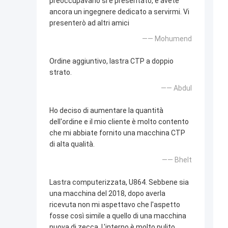
preoccupavano si è presentato, e avete
ancora un ingegnere dedicato a servirmi. Vi
presenterò ad altri amici
—— Mohumend
Ordine aggiuntivo, lastra CTP a doppio
strato.
—— Abdul
Ho deciso di aumentare la quantità
dell'ordine e il mio cliente è molto contento
che mi abbiate fornito una macchina CTP
di alta qualità.
—— Bhelt
Lastra computerizzata, U864. Sebbene sia
una macchina del 2018, dopo averla
ricevuta non mi aspettavo che l'aspetto
fosse così simile a quello di una macchina
nuova di zecca. L'interno è molto pulito.