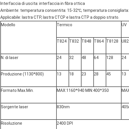
Interfaccia di uscita: interfaccia in fibra ottica
Ambiente: temperatura consentita: 15-32℃, temperatura consigliata: 
Applicabile: lastra CTP, lastra CTCP e lastra CTP a doppio strato.
Modello
Termico
UV
T824
T832
T848
T864
T8128
U82
N. di laser
24
32
48
64
128
24
Produzione (1130*800)
13
18
23
28
45
13
Formato Max.Min.
MAX:1160*940 MIN:400*350
MAX
Sorgente laser
830nm
40
Risoluzione
2400 DPI