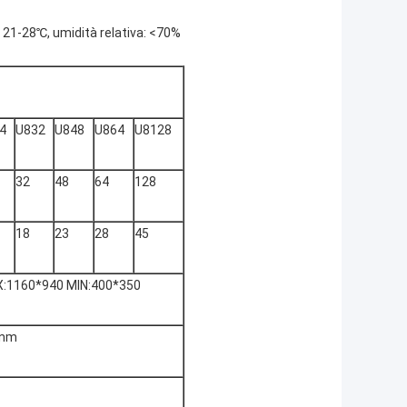
21-28℃, umidità relativa: <70%
4
U832
U848
U864
U8128
32
48
64
128
18
23
28
45
:1160*940 MIN:400*350
5nm