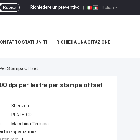
Richiedere un preventivo
|
Italian
Ricerca
ONTATTO STATI UNITI
RICHIEDA UNA CITAZIONE
 Per Stampa Offset
0 dpi per lastre per stampa offset
Shenzen
PLATE-CD
o:
Macchina Termica
nto e spedizione:
e minimo:
1