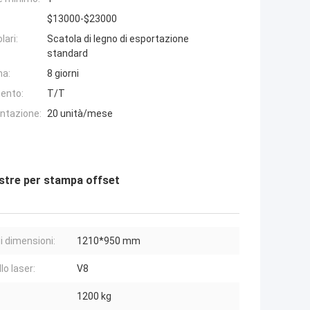
$13000-$23000
lari:
Scatola di legno di esportazione
standard
na:
8 giorni
ento:
T/T
entazione:
20 unità/mese
astre per stampa offset
i dimensioni:
1210*950 mm
lo laser:
V8
1200 kg