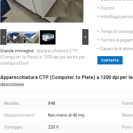
Prezzo:
Imballaggi partico
Tempi di conseg
Termini di pagam
Capacità di alim
Grande immagine :
Apparecchiatura CTP
(Computer to Plate) a 1200 dpi per lastre per
Contatto
stampa offset
Apparecchiatura CTP (Computer to Plate) a 1200 dpi per l
descrizione
Modello:
848
Grand
Requisiti interni:
Non meno di 40 mq
Model
Voltaggio:
220 V
Peso: