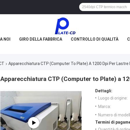
A NOI
GIRO DELLA FABBRICA
CONTROLLO DI QUALITÀ
C
PCT
Apparecchiatura CTP (Computer To Plate) A 1200 Dpi Per Lastre
Apparecchiatura CTP (Computer to Plate) a 120
Dettagli:
Luogo di origine:
Marca:
Numero di modell
Termini di pagame
Quantità di ordin