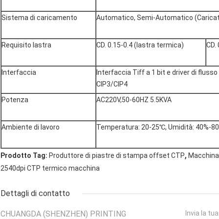
Sistema di caricamento
Automatico, Semi-Automatico (Caricat
Requisito lastra
CD. 0.15-0.4 (lastra termica)
CD. 
Interfaccia
Interfaccia Tiff a 1 bit e driver di fluss
CIP3/CIP4
Potenza
AC220V,50-60HZ 5.5KVA
Ambiente di lavoro
Temperatura: 20-25℃, Umidità: 40%-8
,
Prodotto Tag:
Produttore di piastre di stampa offset CTP
Macchina
2540dpi CTP termico macchina
Dettagli di contatto
CHUANGDA (SHENZHEN) PRINTING
Invia la tu