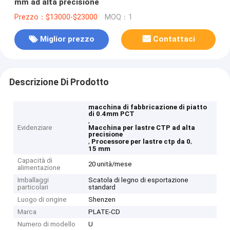
mm ad alta precisione
Prezzo：$13000-$23000
MOQ：1
Miglior prezzo
Contattaci
Descrizione Di Prodotto
macchina di fabbricazione di piatto
di 0.4mm PCT
,
Evidenziare
Macchina per lastre CTP ad alta
precisione
,
,
Processore per lastre ctp da 0
15 mm
Capacità di
20 unità/mese
alimentazione
Imballaggi
Scatola di legno di esportazione
particolari
standard
Luogo di origine
Shenzen
Marca
PLATE-CD
Numero di modello
U