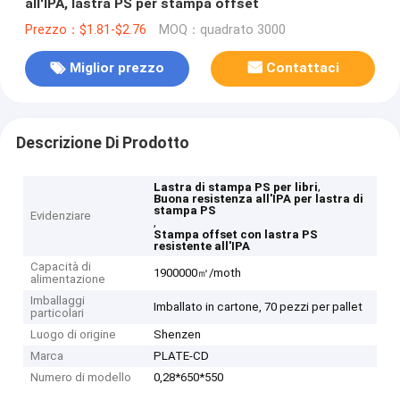
all'IPA, lastra PS per stampa offset
Prezzo：$1.81-$2.76
MOQ：quadrato 3000
Miglior prezzo
Contattaci
Descrizione Di Prodotto
,
Lastra di stampa PS per libri
Buona resistenza all'IPA per lastra di
stampa PS
Evidenziare
,
Stampa offset con lastra PS
resistente all'IPA
Capacità di
1900000㎡/moth
alimentazione
Imballaggi
Imballato in cartone, 70 pezzi per pallet
particolari
Luogo di origine
Shenzen
Marca
PLATE-CD
Numero di modello
0,28*650*550