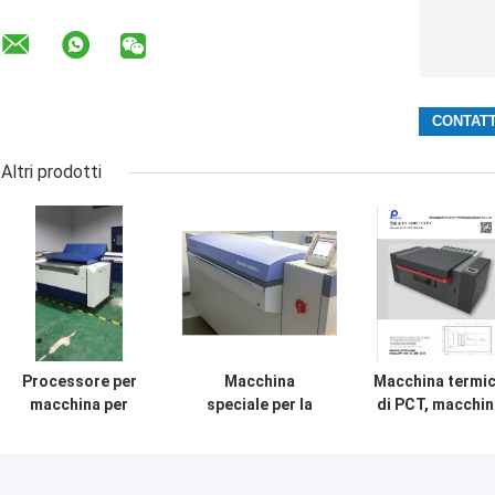
Altri prodotti
Processore per
Macchina
Macchina termi
macchina per
speciale per la
di PCT, macchin
lastre CTP 0,15-
realizzazione di
di fabbricazion
0,4 mm ad alta
lastre per
di piatto del
precisione
computer per il
computer,