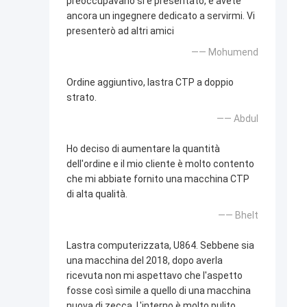
preoccupavano si è presentato, e avete
ancora un ingegnere dedicato a servirmi. Vi
presenterò ad altri amici
—— Mohumend
Ordine aggiuntivo, lastra CTP a doppio
strato.
—— Abdul
Ho deciso di aumentare la quantità
dell'ordine e il mio cliente è molto contento
che mi abbiate fornito una macchina CTP
di alta qualità.
—— Bhelt
Lastra computerizzata, U864. Sebbene sia
una macchina del 2018, dopo averla
ricevuta non mi aspettavo che l'aspetto
fosse così simile a quello di una macchina
nuova di zecca. L'interno è molto pulito.