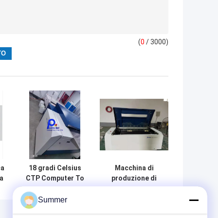
(
0
/ 3000)
ca
18 gradi Celsius
Macchina di
a
CTP Computer To
produzione di
e
Plate Machine
piastre CTP 220v
attrezzature di
con imaging laser
Summer
stampa 830nm
termico