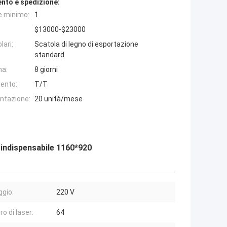
nto e spedizione:
e minimo:
1
$13000-$23000
lari:
Scatola di legno di esportazione
standard
na:
8 giorni
ento:
T/T
entazione:
20 unità/mese
 indispensabile 1160*920
ggio:
220 V
o di laser:
64