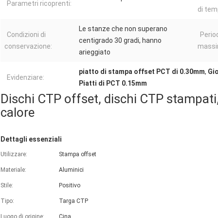
Parametri ricoprenti:
di tem
Le stanze che non superano
Condizioni di
Perio
centigrado 30 gradi, hanno
conservazione:
massi
arieggiato
piatto di stampa offset PCT di 0.30mm
,
Gio
Evidenziare:
Piatti di PCT 0.15mm
Dischi CTP offset, dischi CTP stampati, 
calore
Dettagli essenziali
Utilizzare:
Stampa offset
Materiale:
Aluminici
Stile:
Positivo
Tipo:
Targa CTP
Luogo di origine:
Cina