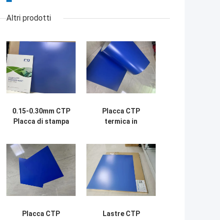
Altri prodotti
0.15-0.30mm CTP
Placca CTP
Placca di stampa
termica in
Blu Single Coat 18
alluminio 140-
mesi
160mj/cm2 per la
stampa offset
Placca CTP
Lastre CTP