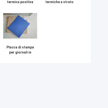
termica positiva
termiche a strato
Placca CTP alta
singolo per
qualità e
esposizione
efficienza di
rapida da 0,15 mm
stampa
per stampa offset
Placca di stampa
per giornali in
alluminio CTP
offset 1350 mm
Max Range