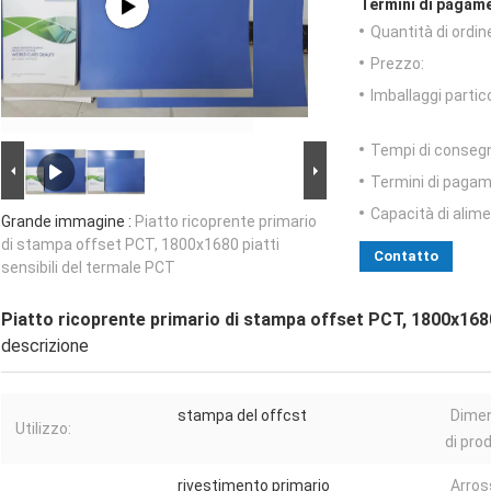
Termini di pagame
Quantità di ordin
Prezzo:
Imballaggi partico
Tempi di conseg
Termini di pagam
Capacità di alim
Grande immagine :
Piatto ricoprente primario
di stampa offset PCT, 1800x1680 piatti
Contatto
sensibili del termale PCT
Piatto ricoprente primario di stampa offset PCT, 1800x1680 
descrizione
stampa del offcst
Dime
Utilizzo:
di pro
rivestimento primario
Arros