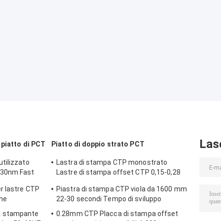
Las
 piatto di PCT
Piatto di doppio strato PCT
tilizzato
Lastra di stampa CTP monostrato
830nm Fast
Lastre di stampa offset CTP 0,15-0,28
mm
r lastre CTP
Piastra di stampa CTP viola da 1600 mm
one
22-30 secondi Tempo di sviluppo
a stampante
0.28mm CTP Placca di stampa offset