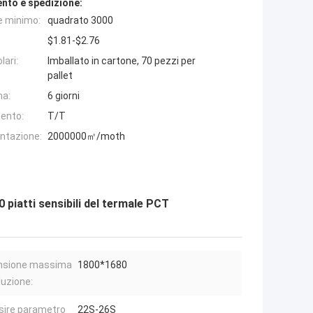
nto e spedizione:
e minimo:
quadrato 3000
$1.81-$2.76
lari:
Imballato in cartone, 70 pezzi per
pallet
na:
6 giorni
ento:
T/T
entazione:
2000000㎡/moth
piatti sensibili del termale PCT
nsione massima
1800*1680
duzione:
sire parametro
22S-26S