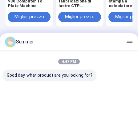
930 Computer To
fabbricazione di
stampa a
Plate Machine
lastre CTP
calcolatore c
progettata per
Dimensione massima
tensione di 220
garantire un output
di uscita 1160 x 960
grado di produ
Miglior prezzo
Miglior prezzo
Miglior pr
coerente e processi
mm Progettata per
piastre di sta
di stampa
supportare il
dettagliate co
semplificati
modello PLATE CD
un'eccellente
per eccellenti lastre
consistenza
di stampa
Casa
Circa noi
Contattaci
Desktop Site
Summer
Mappa del sito
Norme sulla privacy
Qualità
Macchina di fabbricazione di piatto di PCT
Fabbrica
cinese.Copyright © 2026 Chuangda (Shenzhen) Printing Equipment
4:47 PM
Group. All Rights Reserved.
Good day, what product are you looking for?
Casa
Prodotti
Manifestazione di VR