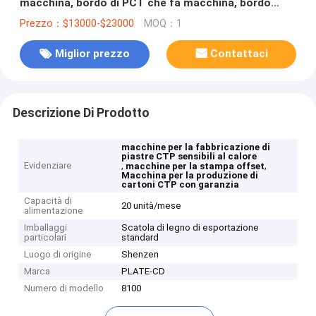
macchina, bordo di PCT che fa macchina, bordo
sensibile termico di PCT che fa macchina,
Prezzo：$13000-$23000
MOQ：1
Miglior prezzo
Contattaci
Descrizione Di Prodotto
macchine per la fabbricazione di
piastre CTP sensibili al calore
Evidenziare
,
,
macchine per la stampa offset
Macchina per la produzione di
cartoni CTP con garanzia
Capacità di
20 unità/mese
alimentazione
Imballaggi
Scatola di legno di esportazione
particolari
standard
Luogo di origine
Shenzen
Marca
PLATE-CD
Numero di modello
8100