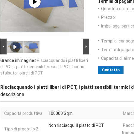
Termini di pagame
Quantità di ordin
Prezzo:
Imballaggi partico
Tempi di conseg
Termini di pagam
Capacità di alim
Grande immagine :
Risciacquando i piatti liberi
di PCT, i piatti sensibili termici di PCT, hanno
Contatto
sfalsato i piatti di PCT
Risciacquando i piatti liberi di PCT, i piatti sensibili termici
descrizione
Capacità produttiva:
100000 Sqm
March
Non risciacqui il piatto di PCT
Pacch
Tipo di prodotto 2:
traspo