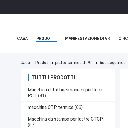
CASA
PRODOTTI
MANIFESTAZIONE DI VR
CIRC
NOTIZIE
CASI
Casa
Prodotti
piatto termico di PCT
Risciacquando I P
TUTTI I PRODOTTI
Macchina di fabbricazione di piatto di
PCT
(41)
macchina CTP termica
(66)
Macchina da stampa per lastre CTCP
(57)