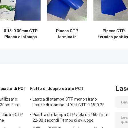
0.15-0.30mm CTP
Placca CTP
Placca CTP
Placca di stampa
termica in
termica positiv
Blu Single Coat 18
alluminio 140-
Placca CTP alt
mesi
160mj/cm2 per la
qualità e
stampa offset
efficienza di
stampa
Las
 piatto di PCT
Piatto di doppio strato PCT
tilizzato
Lastra di stampa CTP monostrato
830nm Fast
Lastre di stampa offset CTP 0,15-0,28
mm
r lastre CTP
Piastra di stampa CTP viola da 1600 mm
one
22-30 secondi Tempo di sviluppo