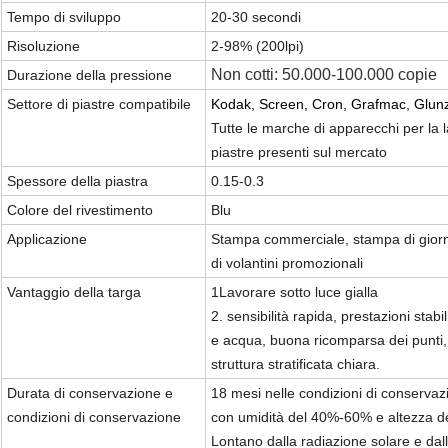
Tempo di sviluppo
20-30 secondi
Risoluzione
2-98% (200lpi)
Non cotti: 50.000-100.000 copie
Durazione della pressione
Settore di piastre compatibile
Kodak, Screen, Cron, Grafmac, Glun
Tutte le marche di apparecchi per la 
piastre presenti sul mercato
Spessore della piastra
0.15-0.3
Colore del rivestimento
Blu
Applicazione
Stampa commerciale, stampa di giorna
di volantini promozionali
Vantaggio della targa
1Lavorare sotto luce gialla
2. sensibilità rapida, prestazioni stabil
e acqua, buona ricomparsa dei punti,
struttura stratificata chiara.
Durata di conservazione e
18 mesi nelle condizioni di conserv
condizioni di conservazione
con umidità del 40%-60% e altezza de
Lontano dalla radiazione solare e dall