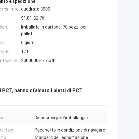
nto e spedizione:
e minimo:
quadrato 3000
$1.81-$2.76
lari:
Imballato in cartone, 70 pezzi per
pallet
na:
6 giorni
ento:
T/T
entazione:
2000000㎡/moth
 di PCT, hanno sfalsato i piatti di PCT
io:
Dispositivi per l'imballaggio
etto di
Pacchetto in condizione di navigare
rto:
standard dell'esportazione