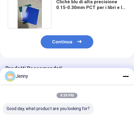
Clichè blu di alta precisione
0.15-0.30mm PCT per i libri e le
riviste
Continua
Prodotti Raccomandati
Jenny
9:39 PM
Good day, what product are you looking for?
Thermal CTP Plate
Piastra CTP termica
Lastra termic
With 0.15/0.25/0.30
con 110-130 Mj/cm2
di dimensioni