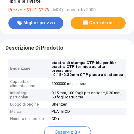
libri e le riviste
Prezzo：$1.81-$2.76
MOQ：quadrato 3000
Miglior prezzo
Contattaci
Descrizione Di Prodotto
,
piastra di stampa CTP blu per libri
piastra CTP termica ad alta
Evidenziare
precisione
,
0.15-0.30mm CTP piastra di stampa
Capacità di
1000000 mq al mese
alimentazione
Imballaggi
0.15 mm, 100 fogli per cartone,0.30 mm,
particolari
50 fogli/cartuccia
Luogo di origine
Shenzen
Marca
PLATE-CD
Numero di modello
CD-r
Osservi più