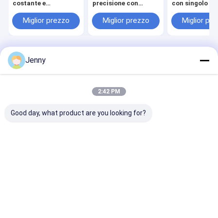
costante e
precisione con
con singolo st
sviluppatore non Fuji
spessore di 0,30 mm
efficienza ene
per 60000-80000
per la stampa di
laser 100-140
Miglior prezzo
Miglior prezzo
Miglior pr
impressioni
giornali
Mj/cm2 in imba
idonei al mare
Casa
Circa noi
Contattaci
Desktop Site
Jenny
Mappa del sito
Norme sulla privacy
Qualità
Macchina di fabbricazione di piatto di PCT
Fabbrica
cinese.Copyright © 2026 Chuangda (Shenzhen) Printing Equipment
2:42 PM
Group. All Rights Reserved.
Good day, what product are you looking for?
Casa
Prodotti
Manifestazione di VR