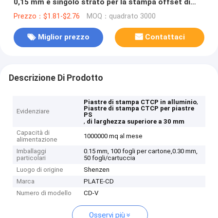
0,15 mm e singolo strato per la stampa offset di
alta qualità
Prezzo：$1.81-$2.76
MOQ：quadrato 3000
Miglior prezzo
Contattaci
Descrizione Di Prodotto
,
Piastre di stampa CTCP in alluminio
Piastre di stampa CTCP per piastre
Evidenziare
PS
,
di larghezza superiore a 30 mm
Capacità di
1000000 mq al mese
alimentazione
Imballaggi
0.15 mm, 100 fogli per cartone,0.30 mm,
particolari
50 fogli/cartuccia
Luogo di origine
Shenzen
Marca
PLATE-CD
Numero di modello
CD-V
Osservi più