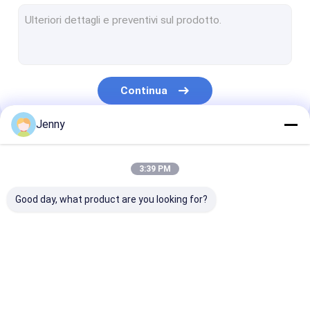
Macchina da stampa per lastre CTCP
piatto termico di PCT
Computer per placcare macchina
Continua
Clichè di Processless
Jenny
Piatto di doppio strato PCT
Le Nostre Categorie
Clichè di CTCP
3:39 PM
Piatto UV di PCT
Good day, what product are you looking for?
Piatto di PS
Stampa digitale
Macchina di
macchina CTP
Macchina da 
fabbricazione di
termica
per lastre CT
piatto di PCT