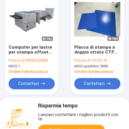
Computer per lastre
Placca di stampa a
per stampa offset
doppio strato CTP
termica, stampante
Blu da 0,15 mm a 0,40
Prezzo:
$13000-$23000
Prezzo:
$1.81-$2.76
CTP 220v
mm
MOQ:
1
MOQ:
quadrato 3000
Ottieni l'ultimo prezzo
Ottieni l'ultimo prezzo
Contattaci
Contattaci
Risparmia tempo
Lasciaci contattare i migliori prodotti con
te.