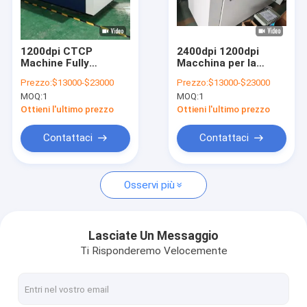
Circa noi
Giro della fabbrica
1200dpi CTCP
2400dpi 1200dpi
Machine Fully
Macchina per la
Controllo di qualità
Automatic Offset
fabbricazione di
Prezzo:
$13000-$23000
Prezzo:
$13000-$23000
Printing Plate Making
lastre offset CTP
MOQ:
1
MOQ:
1
Machine
2.3KW
Contatto Stati Uniti
Ottieni l'ultimo prezzo
Ottieni l'ultimo prezzo
Notizie
Contattaci
Contattaci
Casi
Osservi più
Richieda una citazione
Lasciate Un Messaggio
Ti Risponderemo Velocemente
Macchina di fabbricazione di piatto di PCT
macchina CTP termica