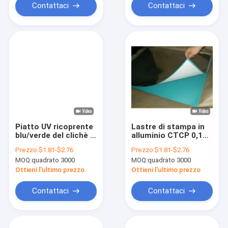
Contattaci
Contattaci
Piatto UV ricoprente
Lastre di stampa in
blu/verde del clichè di
alluminio CTCP 0,15
stampa offset di
mm per stampa
Prezzo:
$1.81-$2.76
Prezzo:
$1.81-$2.76
CTCP, di PCT
offset ad alta
MOQ:
quadrato 3000
MOQ:
quadrato 3000
efficienza
Ottieni l'ultimo prezzo
Ottieni l'ultimo prezzo
Contattaci
Contattaci