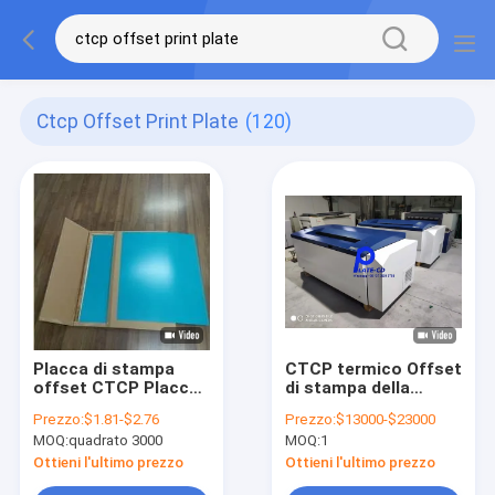
Ctcp Offset Print Plate
(120)
Placca di stampa
CTCP termico Offset
offset CTCP Placche
di stampa della
di stampa in
piastra di
Prezzo:
$1.81-$2.76
Prezzo:
$13000-$23000
alluminio Alta
fabbricazione 220V
MOQ:
quadrato 3000
MOQ:
1
sensibilità
Imaging energia
luminosa
Ottieni l'ultimo prezzo
Ottieni l'ultimo prezzo