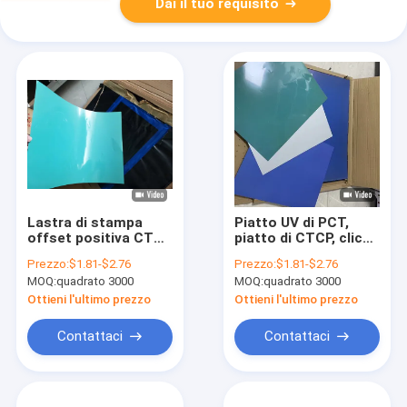
Dai il tuo requisito
Lastra di stampa
Piatto UV di PCT,
offset positiva CTCP
piatto di CTCP, clichè
con rivestimento
UV, piatto di stampa
Prezzo:
$1.81-$2.76
Prezzo:
$1.81-$2.76
verde, formato
offset CTCTP, piatto
MOQ:
quadrato 3000
MOQ:
quadrato 3000
massimo
di alta qualità CTCP
1130x880mm
Ottieni l'ultimo prezzo
Ottieni l'ultimo prezzo
Contattaci
Contattaci