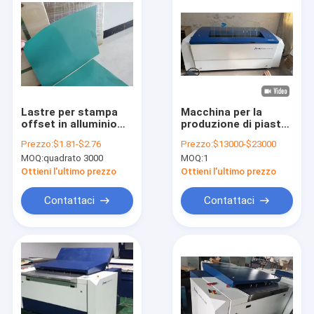
Lastre per stampa
Macchina per la
offset in alluminio
produzione di piastre
CTCP finitura verde,
di stampa offset,
Prezzo:
$1.81-$2.76
Prezzo:
$13000-$23000
dimensioni minime
220V Computer CTP
MOQ:
quadrato 3000
MOQ:
1
400x300mm
Plate Machine
Ottieni l'ultimo prezzo
Ottieni l'ultimo prezzo
Contattaci
Contattaci
Casa
Prodotti
Manifestazione di VR