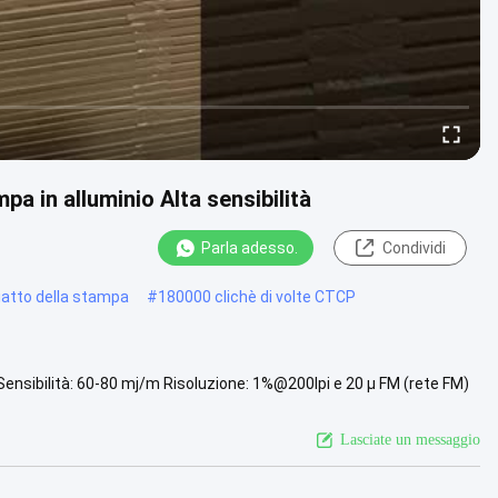
a in alluminio Alta sensibilità
Parla adesso.
Condividi
iatto della stampa
#
180000 clichè di volte CTCP
Sensibilità: 60-80 mj/m Risoluzione: 1%@200lpi e 20 μ FM (rete FM)
più
Lasciate un messaggio