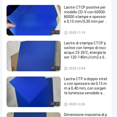
Lastre CTCP positive per
modello CD-V con 60000-
80000 stampe e spessor
e 0,15 mm/0,30 mm per s
tampa Computer to Plate
Clichè di CTCP
00:50
2025-11-19
Lastre di stampa CTCP p
ositive con tempo di risci
acquo 23-26℃, energia la
ser 120-140mJ/cm2 e 60
000-80000 stampe
Clichè di CTCP
00:27
2025-12-04
Lastra CTP a doppio strat
o con spessore da 0,15 m
m a 0,40 mm, con sorgen
te luminosa sensibile a 83
0 nm e periodo di garanzi
a di 24 mesi
Piatto di doppio strato PCT
00:26
2025-12-26
Dimensione massima di p