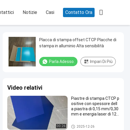

tattici
Notizie
Casi
Contatto Ora
Placca di stampa offset CTCP Placche di
stampa in alluminio Alta sensibilità
Parla Adesso.
Impari Di Più
Video relativi
Piastre di stampa CTCP p
ositive con spessore dell
a piastra di 0,15 mm/0,30
mm e energia laser di 120
-140 mJ/cm2 per 60000-
80000 stampe
Clichè di CTCP
00:26
2025-12-26