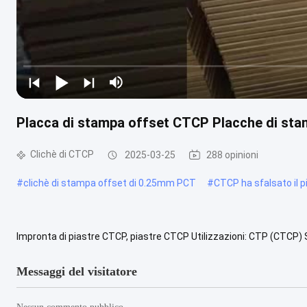
Placca di stampa offset CTCP Placche di stamp
Clichè di CTCP
2025-03-25
288 opinioni
#
clichè di stampa offset di 0.25mm PCT
#
CTCP ha sfalsato il p
Impronta di piastre CTCP, piastre CTCP Utilizzazioni: CTP (CTCP) 
Tasso di stampa: Altezza Sviluppare la tolleranza: - Bene. ...
Vista 
Messaggi del visitatore