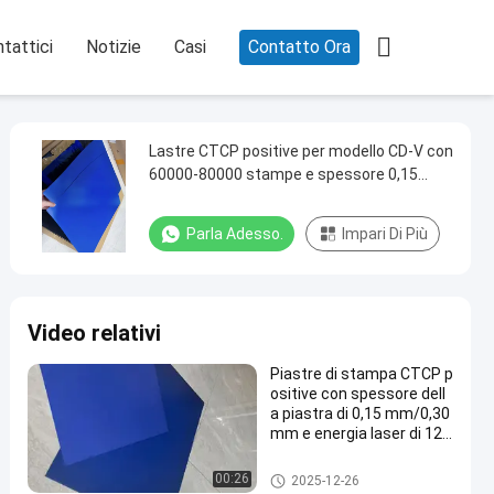

tattici
Notizie
Casi
Contatto Ora
Lastre CTCP positive per modello CD-V con
60000-80000 stampe e spessore 0,15
mm/0,30 mm per stampa Computer to
Plate
Parla Adesso.
Impari Di Più
Video relativi
Piastre di stampa CTCP p
ositive con spessore dell
a piastra di 0,15 mm/0,30
mm e energia laser di 120
-140 mJ/cm2 per 60000-
80000 stampe
Clichè di CTCP
00:26
2025-12-26