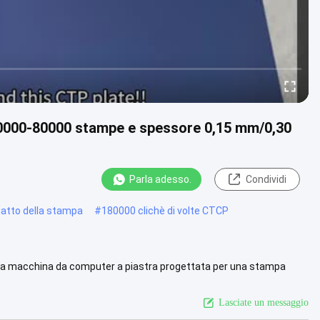
60000-80000 stampe e spessore 0,15 mm/0,30
Parla adesso.
Condividi
iatto della stampa
#
180000 clichè di volte CTCP
t a macchina da computer a piastra progettata per una stampa
o ...
Vista più
Lasciate un messaggio