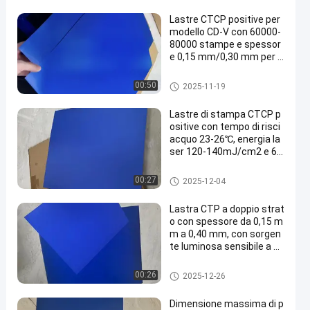
Lastre CTCP positive per
modello CD-V con 60000-
80000 stampe e spessor
e 0,15 mm/0,30 mm per s
tampa Computer to Plate
Clichè di CTCP
00:50
2025-11-19
Lastre di stampa CTCP p
ositive con tempo di risci
acquo 23-26℃, energia la
ser 120-140mJ/cm2 e 60
000-80000 stampe
Clichè di CTCP
00:27
2025-12-04
Lastra CTP a doppio strat
o con spessore da 0,15 m
m a 0,40 mm, con sorgen
te luminosa sensibile a 83
0 nm e periodo di garanzi
a di 24 mesi
Piatto di doppio strato PCT
00:26
2025-12-26
Dimensione massima di p