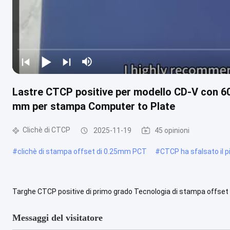
Lastre CTCP positive per modello CD-V con 
mm per stampa Computer to Plate
Clichè di CTCP
2025-11-19
45 opinioni
#
clichè di stampa offset di 0.25mm PCT
#
CTCP ha sfalsato il p
Targhe CTCP positive di primo grado Tecnologia di stampa offse
stabile Visualizzazione del prodotto Le piastre di stampa CTCP son
Messaggi del visitatore