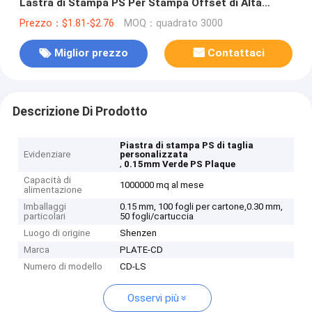
Lastra di Stampa PS Per Stampa Offset di Alta
Qualità
Prezzo：$1.81-$2.76
MOQ：quadrato 3000
Miglior prezzo
Contattaci
Descrizione Di Prodotto
Piastra di stampa PS di taglia
Evidenziare
personalizzata
,
0.15mm Verde PS Plaque
Capacità di
1000000 mq al mese
alimentazione
Imballaggi
0.15 mm, 100 fogli per cartone,0.30 mm,
particolari
50 fogli/cartuccia
Luogo di origine
Shenzen
Marca
PLATE-CD
Numero di modello
CD-LS
Osservi più