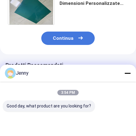
Dimensioni Personalizzate
Lastra di Stampa PS Per
Stampa Offset di Alta Qualità
Continua
Prodotti Raccomandati
Jenny
3:54 PM
Good day, what product are you looking for?
Lastra di stampa PS
Piastra di stampa PS
Lastra PS Posi
con rivestimento
positiva a singolo
Alta Qualità p
verde da 0,15-0,30
strato con 80-100
Stampa