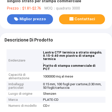
singolo strato per stampa commerciale
Prezzo：$1.81-$2.76
MOQ：quadrato 3000
Miglior prezzo
Contattaci
Descrizione Di Prodotto
,
Lastra CTP termica a strato singolo
0.15-0.40 mm piastra di stampa
termica
Evidenziare
,
Piatto di stampa commerciale di
PCT
Capacità di
1000000 mq al mese
alimentazione
Imballaggi
0.15 mm, 100 fogli per cartone,0.30 mm,
particolari
50 fogli/cartuccia
Luogo di origine
Shenzen
Marca
PLATE-CD
Numero di modello
CD-r