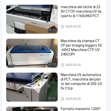
macchina del clichè di 22
0V CTCP, macchina UV de
l piatto di 1160x960 PCT
Macchina da stampa per lastr
2025-03-25
e CTCP
00:20
Macchina da stampa CT
CP per imaging leggero 50
-60HZ Macchina CTP UV
2400 DPI
Macchina da stampa per lastr
00:22
2025-03-25
e CTCP
Macchina UV automatica
di PCT, macchina del piat
to del computer di 200-24
0v Ctcp
Macchina da stampa per lastr
00:31
2025-03-25
e CTCP
Formato massimo 1200*