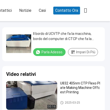

tattici
Notizie
Casi
Contatto Ora
Il bordo di UCVTP che fa la macchina,
bordo del computer di CTCP che fa la
macchina, ha sfalsato la macchina di
CTCP
Parla Adesso.
Impari Di Più
Video relativi
U832 405nm CTP Flexo Pl
ate Making Machine Offc
est Printing
Macchina da stampa per lastr
2025-03-25
e CTCP
00:16