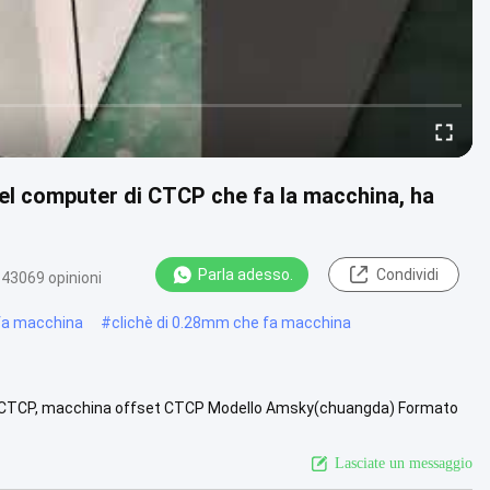
del computer di CTCP che fa la macchina, ha
Parla adesso.
Condividi
43069 opinioni
 fa macchina
#
clichè di 0.28mm che fa macchina
a CTCP, macchina offset CTCP Modello Amsky(chuangda) Formato
essore della lastra...
Vista più
Lasciate un messaggio