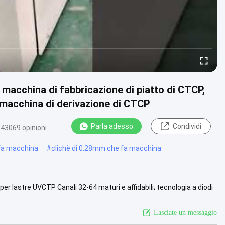
 macchina di fabbricazione di piatto di CTCP,
 macchina di derivazione di CTCP
Parla adesso.
Condividi
43069 opinioni
 fa macchina
#
clichè di 0.28mm che fa macchina
 lastre UVCTP Canali 32-64 maturi e affidabili; tecnologia a diodi
a più
Lasciate un messaggio