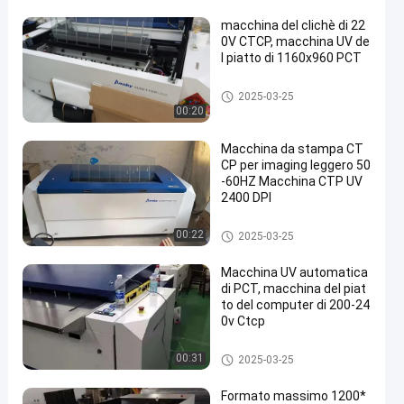
macchina del clichè di 22
0V CTCP, macchina UV de
l piatto di 1160x960 PCT
Macchina da stampa per lastr
2025-03-25
e CTCP
00:20
Macchina da stampa CT
CP per imaging leggero 50
-60HZ Macchina CTP UV
2400 DPI
Macchina da stampa per lastr
00:22
2025-03-25
e CTCP
Macchina UV automatica
di PCT, macchina del piat
to del computer di 200-24
0v Ctcp
Macchina da stampa per lastr
00:31
2025-03-25
e CTCP
Formato massimo 1200*