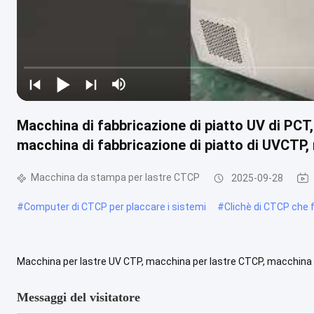
Macchina di fabbricazione di piatto UV di PCT,
macchina di fabbricazione di piatto di UVCTP,
Macchina da stampa per lastre CTCP
2025-09-28
#
Computer di CTCP per placcare i sistemi
#
Clichè di CTCP che
Macchina per lastre UV CTP, macchina per lastre CTCP, macchina per
laser discreti da 830 nm. È possibile esporre punti schermo ...
Vist
Messaggi del visitatore