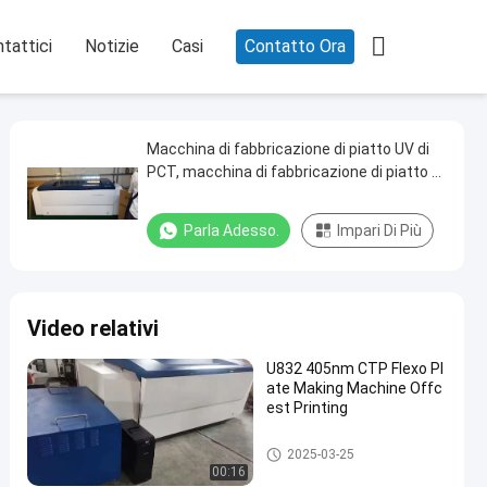

tattici
Notizie
Casi
Contatto Ora
Macchina di fabbricazione di piatto UV di
PCT, macchina di fabbricazione di piatto di
CTCP, macchina di fabbricazione di piatto
di UVCTP, macchina di derivazione di CTCP
Parla Adesso.
Impari Di Più
Video relativi
U832 405nm CTP Flexo Pl
ate Making Machine Offc
est Printing
Macchina da stampa per lastr
2025-03-25
e CTCP
00:16