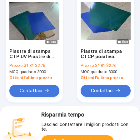
Piastre di stampa
Piastra di stampa
CTP UV Piastre di
CTCP positiva
stampa CTCP
spessore 0,30 mm
Prezzo:
$1.81-$2.76
Prezzo:
$1.81-$2.76
positive
per 60000-80000
MOQ:
quadrato 3000
MOQ:
quadrato 3000
stampe in stampa
offset
Ottieni l'ultimo prezzo
Ottieni l'ultimo prezzo
Contattaci
Contattaci
Risparmia tempo
Lasciaci contattare i migliori prodotti con
te.