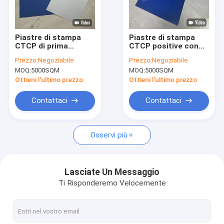
Circa noi
Giro della fabbrica
Piastre di stampa
Piastre di stampa
CTCP di prima
CTCP positive con
Controllo di qualità
qualità con energia di
spessore della
Prezzo:
Negoziabile
Prezzo:
Negoziabile
esposizione 50-
piastra di 0,15
MOQ:
5000SQM
MOQ:
5000SQM
85mj/cm2
mm/0,30 mm e
Contatto Stati Uniti
energia laser di 120-
Ottieni l'ultimo prezzo
Ottieni l'ultimo prezzo
140 mJ/cm2 per
60000-80000 stampe
Notizie
Contattaci
Contattaci
Casi
Osservi più
Richieda una citazione
Lasciate Un Messaggio
Ti Risponderemo Velocemente
Macchina di fabbricazione di piatto di PCT
macchina CTP termica