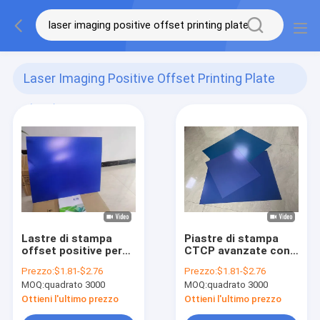
Laser Imaging Positive Offset Printing Plate
(120)
Lastre di stampa
Piastre di stampa
offset positive per
CTCP avanzate con
imaging laser Lastre
100-140 Mj/Cm2 di
Prezzo:
$1.81-$2.76
Prezzo:
$1.81-$2.76
CTP termiche,
energia laser
MOQ:
quadrato 3000
MOQ:
quadrato 3000
spessore 0,15-0,28
mm
Ottieni l'ultimo prezzo
Ottieni l'ultimo prezzo