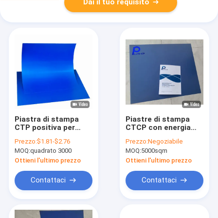
Dai il tuo requisito
Piastra di stampa
Piastre di stampa
CTP positiva per
CTCP con energia
l'ambiente per
laser 120-
Prezzo:
$1.81-$2.76
Prezzo:
Negoziabile
manifesti e giornali
140mJ/cm2 e stile
MOQ:
quadrato 3000
MOQ:
5000sqm
con dimensioni
positivo per la
personalizzabili
stampa offset
Ottieni l'ultimo prezzo
Ottieni l'ultimo prezzo
Contattaci
Contattaci