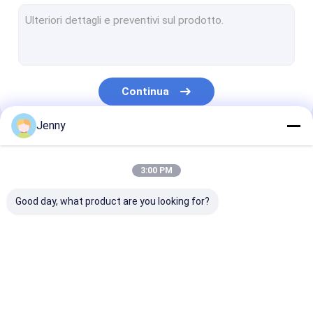
Macchina da stampa per lastre CTCP
piatto termico di PCT
Computer per placcare macchina
Continua
Clichè di Processless
Jenny
Piatto di doppio strato PCT
Le Nostre Categorie
Clichè di CTCP
3:00 PM
Piatto UV di PCT
Good day, what product are you looking for?
Piatto di PS
Stampa digitale
Macchina di
macchina CTP
Macchina da 
fabbricazione di
termica
per lastre CT
piatto di PCT