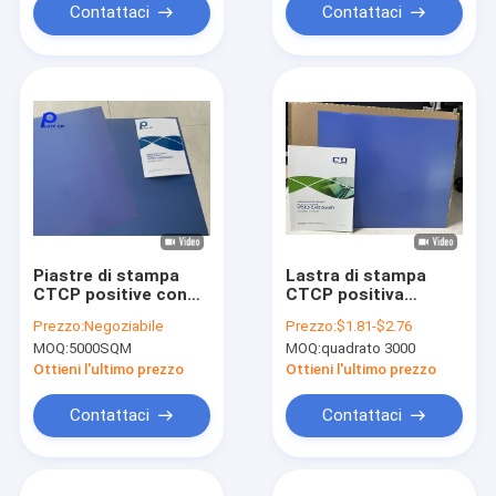
Contattaci
Contattaci
Piastre di stampa
Lastra di stampa
CTCP positive con
CTCP positiva
energia laser 120-
monostrato con
Prezzo:
Negoziabile
Prezzo:
$1.81-$2.76
140mJ/cm2 e energia
energia di
MOQ:
5000SQM
MOQ:
quadrato 3000
di esposizione 50-
esposizione di 40-
85mJ/cm2 per
50mj/cm2 per la
Ottieni l'ultimo prezzo
Ottieni l'ultimo prezzo
60000-80000 stampe
stampa di giornali
Contattaci
Contattaci