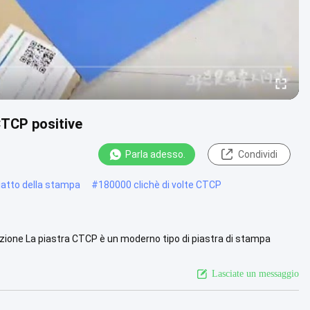
CTCP positive
Parla adesso.
Condividi
iatto della stampa
#
180000 clichè di volte CTCP
zione La piastra CTCP è un moderno tipo di piastra di stampa
ppata ...
Vista più
Lasciate un messaggio