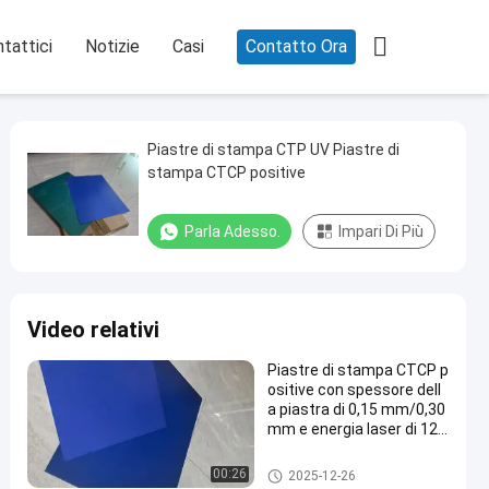

tattici
Notizie
Casi
Contatto Ora
Piastre di stampa CTP UV Piastre di
stampa CTCP positive
Parla Adesso.
Impari Di Più
Video relativi
Piastre di stampa CTCP p
ositive con spessore dell
a piastra di 0,15 mm/0,30
mm e energia laser di 120
-140 mJ/cm2 per 60000-
80000 stampe
Clichè di CTCP
00:26
2025-12-26