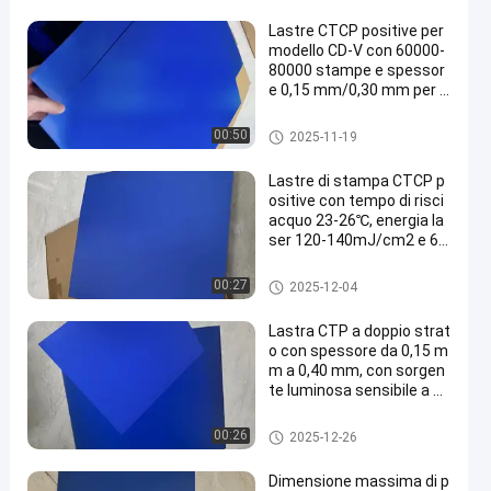
Lastre CTCP positive per
modello CD-V con 60000-
80000 stampe e spessor
e 0,15 mm/0,30 mm per s
tampa Computer to Plate
Clichè di CTCP
00:50
2025-11-19
Lastre di stampa CTCP p
ositive con tempo di risci
acquo 23-26℃, energia la
ser 120-140mJ/cm2 e 60
000-80000 stampe
Clichè di CTCP
00:27
2025-12-04
Lastra CTP a doppio strat
o con spessore da 0,15 m
m a 0,40 mm, con sorgen
te luminosa sensibile a 83
0 nm e periodo di garanzi
a di 24 mesi
Piatto di doppio strato PCT
00:26
2025-12-26
Dimensione massima di p