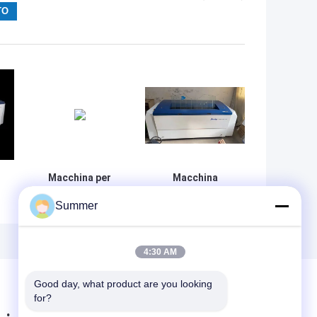
Macchina per
Macchina
lastre CTCP UV
automatica per la
Summer
i
CTP per imaging
produzione di
a
laser, 220V, alta
lastre CTCP a
8
durata
830nm per
stampa offset
4:30 AM
Good day, what product are you looking 
for?