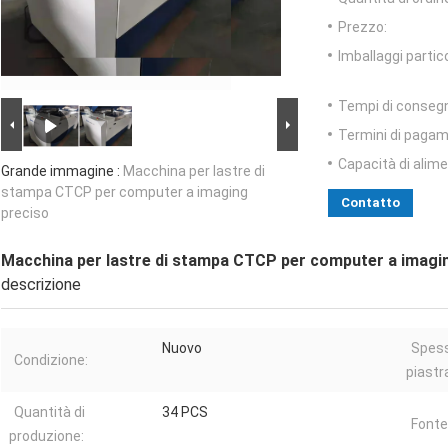
Prezzo:
Imballaggi partico
Tempi di conseg
Termini di pagam
Capacità di alim
Grande immagine :
Macchina per lastre di
stampa CTCP per computer a imaging
Contatto
preciso
Macchina per lastre di stampa CTCP per computer a imagi
descrizione
Nuovo
Spess
Condizione:
piastr
Quantità di
34 PCS
Fonte
produzione: