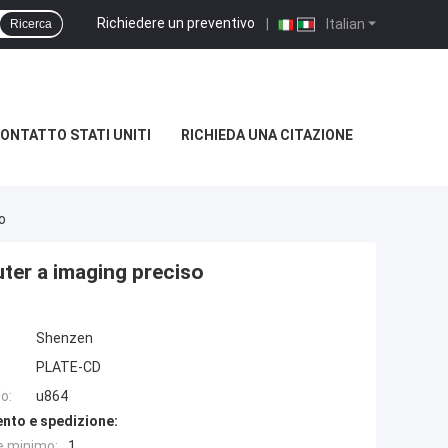
Richiedere un preventivo
|
Italian
Ricerca
ONTATTO STATI UNITI
RICHIEDA UNA CITAZIONE
o
ter a imaging preciso
Shenzen
PLATE-CD
o:
u864
nto e spedizione:
e minimo:
1