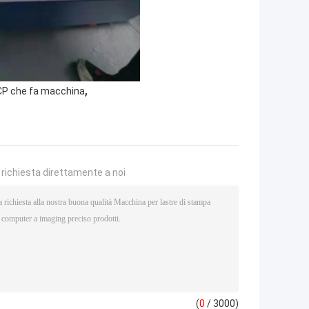
,
TCP che fa macchina
a richiesta direttamente a noi
(
0
/ 3000)