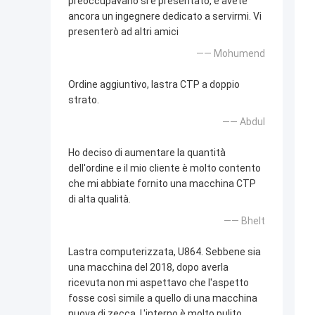
preoccupavano si è presentato, e avete
ancora un ingegnere dedicato a servirmi. Vi
presenterò ad altri amici
—— Mohumend
Ordine aggiuntivo, lastra CTP a doppio
strato.
—— Abdul
Ho deciso di aumentare la quantità
dell'ordine e il mio cliente è molto contento
che mi abbiate fornito una macchina CTP
di alta qualità.
—— Bhelt
Lastra computerizzata, U864. Sebbene sia
una macchina del 2018, dopo averla
ricevuta non mi aspettavo che l'aspetto
fosse così simile a quello di una macchina
nuova di zecca. L'interno è molto pulito.