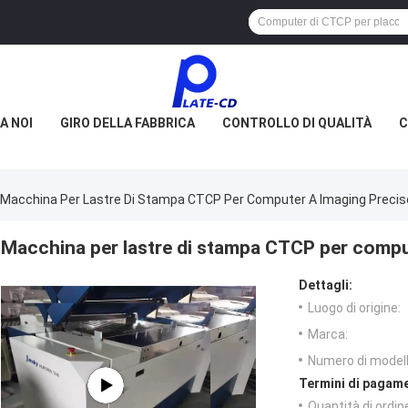
A NOI
GIRO DELLA FABBRICA
CONTROLLO DI QUALITÀ
C
Macchina Per Lastre Di Stampa CTCP Per Computer A Imaging Precis
Macchina per lastre di stampa CTCP per compu
Dettagli:
Luogo di origine:
Marca:
Numero di modell
Termini di pagame
Quantità di ordin