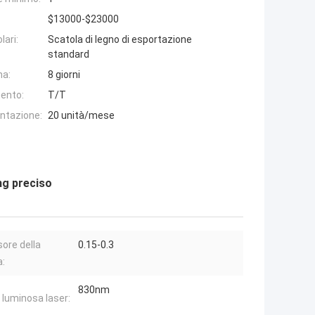
$13000-$23000
lari:
Scatola di legno di esportazione
standard
na:
8 giorni
ento:
T/T
entazione:
20 unità/mese
ng preciso
ore della
0.15-0.3
a:
830nm
 luminosa laser: