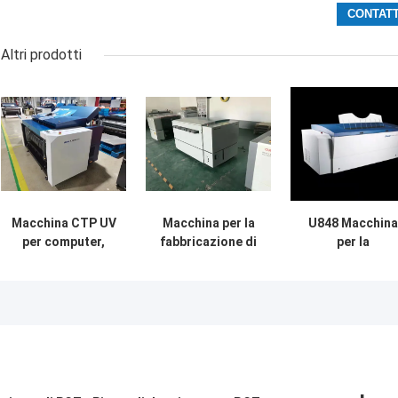
Altri prodotti
Macchina CTP UV
Macchina per la
U848 Macchina
per computer,
fabbricazione di
per la
macchina per la
lastre CTP CTCP
fabbricazione d
fabbricazione di
per stampa offset
lamiere CTCP d
lastre CTCP
ad alta precisione
0,15 mm con 4
semiautomatica
laser importati