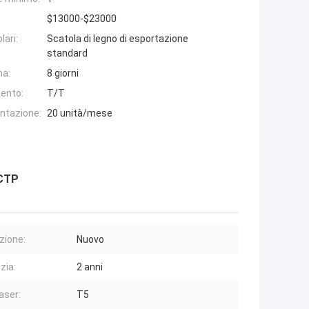
$13000-$23000
lari:
Scatola di legno di esportazione
standard
na:
8 giorni
ento:
T/T
entazione:
20 unità/mese
 CTP
zione:
Nuovo
zia:
2 anni
aser:
T5