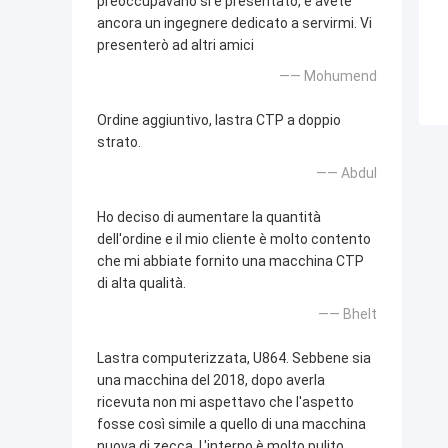
preoccupavano si è presentato, e avete
ancora un ingegnere dedicato a servirmi. Vi
presenterò ad altri amici
—— Mohumend
Ordine aggiuntivo, lastra CTP a doppio
strato.
—— Abdul
Ho deciso di aumentare la quantità
dell'ordine e il mio cliente è molto contento
che mi abbiate fornito una macchina CTP
di alta qualità.
—— Bhelt
Lastra computerizzata, U864. Sebbene sia
una macchina del 2018, dopo averla
ricevuta non mi aspettavo che l'aspetto
fosse così simile a quello di una macchina
nuova di zecca. L'interno è molto pulito.