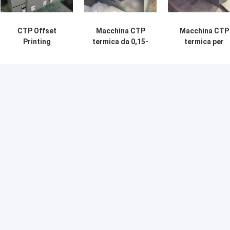
CTP Offset
Macchina CTP
Macchina CTP
Printing
termica da 0,15-
termica per
Computer To
0,28 mm
stampa di gran
Plate Machine
Computer To
formato
Maker 220v
Plate con 64
1600x1400mm
1150KG
canali luminosi