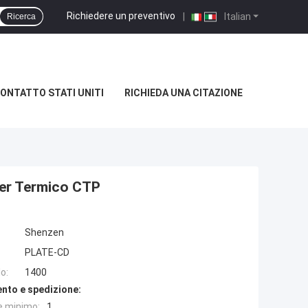
Richiedere un preventivo
|
Italian
Ricerca
ONTATTO STATI UNITI
RICHIEDA UNA CITAZIONE
ter Termico CTP
Shenzen
PLATE-CD
o:
1400
nto e spedizione:
e minimo:
1