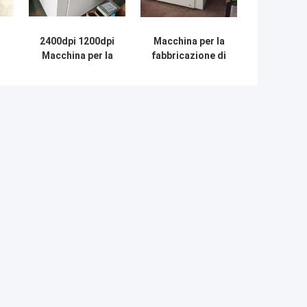
2400dpi 1200dpi
Macchina per la
Macchina per la
fabbricazione di
de
fabbricazione di
lastre per stampa
lastre offset CTP
CTP 0,15-0,3 mm
2.3KW
48 canali laser