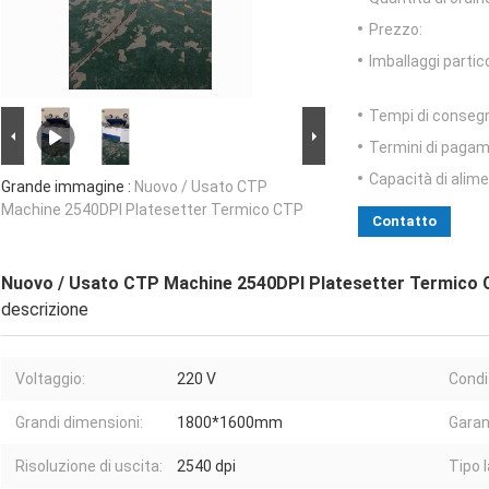
Prezzo:
Imballaggi partico
Tempi di conseg
Termini di pagam
Capacità di alim
Grande immagine :
Nuovo / Usato CTP
Machine 2540DPI Platesetter Termico CTP
Contatto
Nuovo / Usato CTP Machine 2540DPI Platesetter Termico
descrizione
Voltaggio:
220 V
Condi
Grandi dimensioni:
1800*1600mm
Garan
Risoluzione di uscita:
2540 dpi
Tipo l