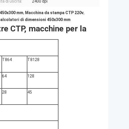
tà di uscita:
2400 dpi
i 450x300 mm
,
Macchina da stampa CTP 220v
,
calcolatori di dimensioni 450x300 mm
tre CTP, macchine per la
T864
T8128
64
128
28
45