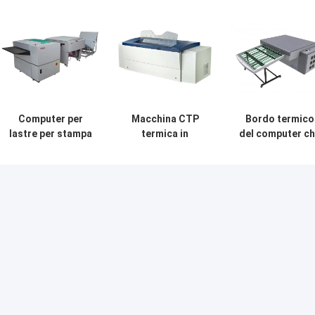
Computer per
Macchina CTP
Bordo termico
lastre per stampa
termica in
del computer c
offset termica,
alluminio ad alta
fa macchina,
stampante CTP
velocità
bordo termico d
220v
Computer To
PCT che fa
Plate 830nm
macchina, bord
di PCT che fa
macchina,