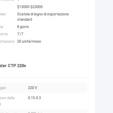
$13000-$23000
lari:
Scatola di legno di esportazione
standard
na:
8 giorni
ento:
T/T
entazione:
20 unità/mese
uter CTP 220v
ggio:
220 V
ore della
0.15-0.3
a: