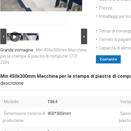
Prezzo:
Imballaggi partico
Tempi di conseg
Termini di pagam
Capacità di alim
Grande immagine :
Min 450x300mm Macchina
per la stampa di piastre di computer CTP
Contatto
220v
Min 450x300mm Macchina per la stampa di piastre di comp
descrizione
Modello:
T864
Volta
Dimensione minima di
450*300mm
Spess
produzione:
piastr