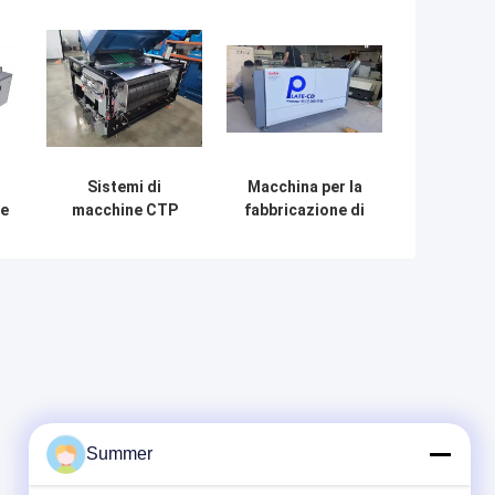
Sistemi di
Macchina per la
he
macchine CTP
fabbricazione di
termiche
lastre offset CTP
i
completamente
CTCP
automatiche da
semiautomatica
o
0,15-0,28 mm per
Nuova / Usata
la produzione di
lastre per
computer
Summer