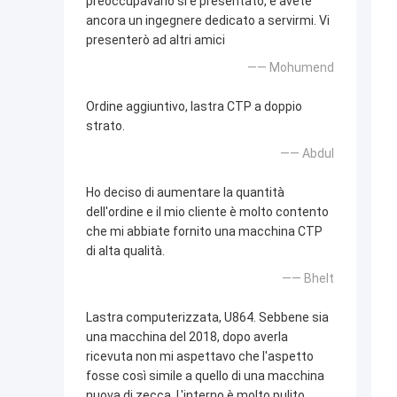
preoccupavano si è presentato, e avete
ancora un ingegnere dedicato a servirmi. Vi
presenterò ad altri amici
—— Mohumend
Ordine aggiuntivo, lastra CTP a doppio
strato.
—— Abdul
Ho deciso di aumentare la quantità
dell'ordine e il mio cliente è molto contento
che mi abbiate fornito una macchina CTP
di alta qualità.
—— Bhelt
Lastra computerizzata, U864. Sebbene sia
una macchina del 2018, dopo averla
ricevuta non mi aspettavo che l'aspetto
fosse così simile a quello di una macchina
nuova di zecca. L'interno è molto pulito.