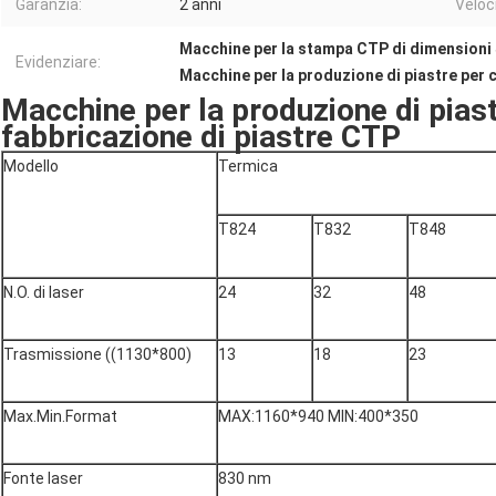
Garanzia:
2 anni
Veloci
Macchine per la stampa CTP di dimension
Evidenziare:
Macchine per la produzione di piastre per 
Macchine per la produzione di pias
fabbricazione di piastre CTP
Modello
Termica
T824
T832
T848
N.O. di laser
24
32
48
Trasmissione ((1130*800)
13
18
23
Max.Min.Format
MAX:1160*940 MIN:400*350
Fonte laser
830 nm