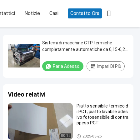

tattici
Notizie
Casi
Contatto Ora
Sistemi di macchine CTP termiche
completamente automatiche da 0,15-0,28
mm per la produzione di lastre per
computer
Parla Adesso.
Impari Di Più
Video relativi
Piatto sensibile termico d
i PCT, piatto lavabile ades
ivo fotosensibile di contra
ppeso PCT
Piatto di doppio strato PCT
00:12
2025-03-25