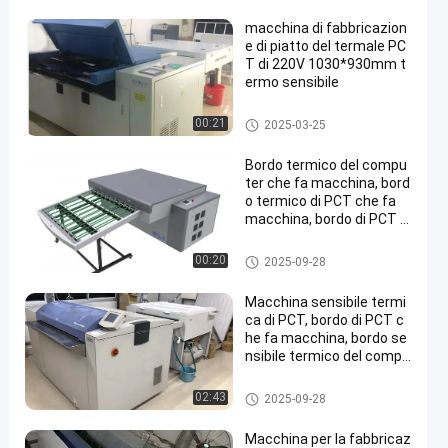
macchina di fabbricazion
e di piatto del termale PC
T di 220V 1030*930mm t
ermo sensibile
macchina CTP termica
00:21
2025-03-25
Bordo termico del compu
ter che fa macchina, bord
o termico di PCT che fa
macchina, bordo di PCT c
he fa macchina,
macchina CTP termica
00:20
2025-09-28
Macchina sensibile termi
ca di PCT, bordo di PCT c
he fa macchina, bordo se
nsibile termico del compu
ter che fa macchina
macchina CTP termica
02:43
2025-09-28
Macchina per la fabbricaz