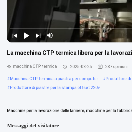
La macchina CTP termica libera per la lavorazi
macchina CTP termica
2025-03-25
287 opinioni
#
Macchina CTP termica a piastra per computer
#
Produttore di
#
Produttore di piastre per la stampa offset 220v
Macchine per la lavorazione delle lamiere, macchine per la fabbric
sempre qui in attesa delle vostre richieste. Il miglior servizio e ....
V
Messaggi del visitatore