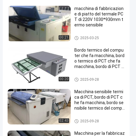
macchina di fabbricazion
e di piatto del termale PC
T di 220V 1030*930mm t
ermo sensibile
macchina CTP termica
00:21
2025-03-25
Bordo termico del compu
ter che fa macchina, bord
o termico di PCT che fa
macchina, bordo di PCT c
he fa macchina,
macchina CTP termica
00:20
2025-09-28
Macchina sensibile termi
ca di PCT, bordo di PCT c
he fa macchina, bordo se
nsibile termico del compu
ter che fa macchina
macchina CTP termica
02:43
2025-09-28
Macchina per la fabbricaz