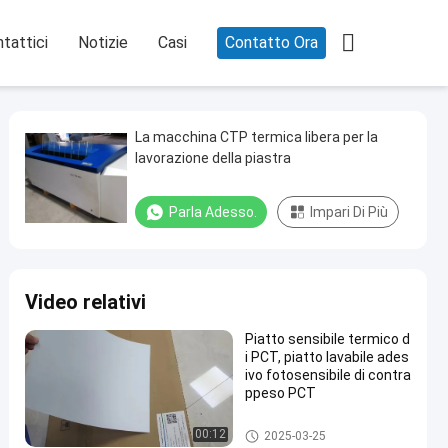

tattici
Notizie
Casi
Contatto Ora
La macchina CTP termica libera per la
lavorazione della piastra
Parla Adesso.
Impari Di Più
Video relativi
Piatto sensibile termico d
i PCT, piatto lavabile ades
ivo fotosensibile di contra
ppeso PCT
Piatto di doppio strato PCT
00:12
2025-03-25