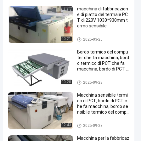
macchina di fabbricazion
e di piatto del termale PC
T di 220V 1030*930mm t
ermo sensibile
macchina CTP termica
00:21
2025-03-25
Bordo termico del compu
ter che fa macchina, bord
o termico di PCT che fa
macchina, bordo di PCT c
he fa macchina,
macchina CTP termica
00:20
2025-09-28
Macchina sensibile termi
ca di PCT, bordo di PCT c
he fa macchina, bordo se
nsibile termico del compu
ter che fa macchina
macchina CTP termica
02:43
2025-09-28
Macchina per la fabbricaz