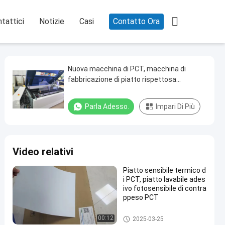

tattici
Notizie
Casi
Contatto Ora
Nuova macchina di PCT, macchina di
fabbricazione di piatto rispettosa
dell'ambiente di PCT, macchina di
fabbricazione di piatto termica di PCT
Parla Adesso.
Impari Di Più
Video relativi
Piatto sensibile termico d
i PCT, piatto lavabile ades
ivo fotosensibile di contra
ppeso PCT
Piatto di doppio strato PCT
00:12
2025-03-25