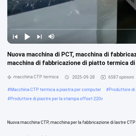
Nuova macchina di PCT, macchina di fabbricazi
macchina di fabbricazione di piatto termica d
macchina CTP termica
2025-09-28
6587 opinioni
#
Macchina CTP termica a piastra per computer
#
Produttore di
#
Produttore di piastre per la stampa offset 220v
Nuova macchina CTP, macchina per la fabbricazione di lastre CTP 
Parametri del prodotto Dimensione massima della lastra: 1.163×9