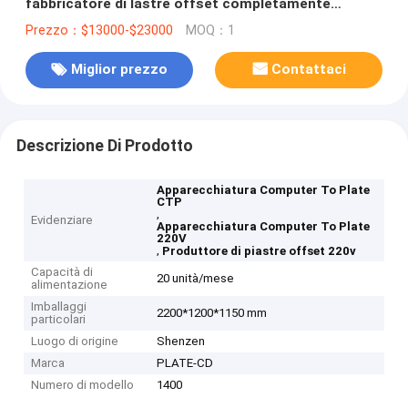
fabbricatore di lastre offset completamente
automatico
Prezzo：$13000-$23000
MOQ：1
Miglior prezzo
Contattaci
Descrizione Di Prodotto
Apparecchiatura Computer To Plate
CTP
,
Evidenziare
Apparecchiatura Computer To Plate
220V
,
Produttore di piastre offset 220v
Capacità di
20 unità/mese
alimentazione
Imballaggi
2200*1200*1150 mm
particolari
Luogo di origine
Shenzen
Marca
PLATE-CD
Numero di modello
1400