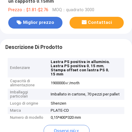
un cappotto 0.15mm
Prezzo：$1.81-$2.76
MOQ：quadrato 3000
Miglior prezzo
Contattaci
Descrizione Di Prodotto
,
Lastra PS positiva in alluminio
,
,
Lastra PS positiva 0
15 mm
Evidenziare
,
Stampa offset con lastra PS 0
15 mm
Capacità di
1900000㎡/moth
alimentazione
Imballaggi
Imballato in cartone, 70 pezzi per pallet
particolari
Luogo di origine
Shenzen
Marca
PLATE-CD
Numero di modello
0,15*400*320 mm
Osservi più