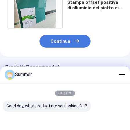
Stampa offset positiva
di alluminio del piatto di
PS un cappotto 0.15mm
Continua
Prodotti Raccomandati
Summer
8:05 PM
Good day, what product are you looking for?
Lastra di stampa PS
Piastra di stampa PS
Lastra PS Posi
con rivestimento
positiva a singolo
Alta Qualità p