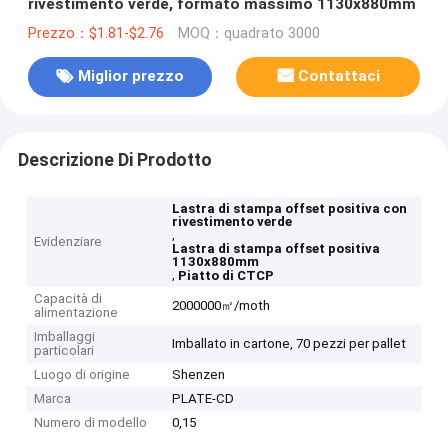
rivestimento verde, formato massimo 1130x880mm
Prezzo：$1.81-$2.76
MOQ：quadrato 3000
Miglior prezzo
Contattaci
Descrizione Di Prodotto
Lastra di stampa offset positiva con
rivestimento verde
,
Evidenziare
Lastra di stampa offset positiva
1130x880mm
,
Piatto di CTCP
Capacità di
2000000㎡/moth
alimentazione
Imballaggi
Imballato in cartone, 70 pezzi per pallet
particolari
Luogo di origine
Shenzen
Marca
PLATE-CD
Numero di modello
0,15