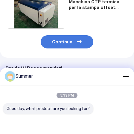
Macchina CTP termica
per la stampa offset
Risoluzione variabile
2400dpi
Continua
Prodotti Raccomandati
Summer
5:13 PM
Good day, what product are you looking for?
2300 1255 1200 mm
Massima produzione
Macchina CT
Macchina di stampa
1130 930 Macchina
termica a