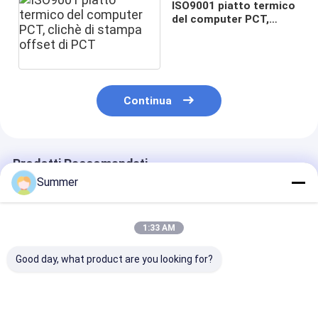
ISO9001 piatto termico
del computer PCT,
clichè di stampa offset
di PCT
Continua
Prodotti Raccomandati
Summer
1:33 AM
Good day, what product are you looking for?
Lastra CTP a doppio
Placca CTP a doppio
Placca CTP a 
strato con processo
strato con 350000
strato con luci