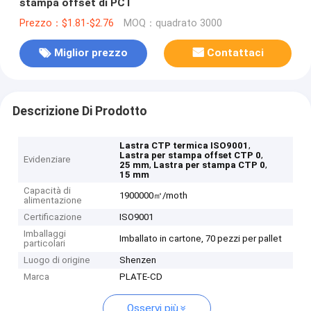
stampa offset di PCT
Prezzo：$1.81-$2.76
MOQ：quadrato 3000
Miglior prezzo
Contattaci
Descrizione Di Prodotto
,
Lastra CTP termica ISO9001
,
Lastra per stampa offset CTP 0
Evidenziare
,
,
25 mm
Lastra per stampa CTP 0
15 mm
Capacità di
1900000㎡/moth
alimentazione
Certificazione
ISO9001
Imballaggi
Imballato in cartone, 70 pezzi per pallet
particolari
Luogo di origine
Shenzen
Marca
PLATE-CD
Osservi più