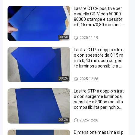
Lastre CTCP positive per
modello CD-V con 60000-
80000 stampe e spessor
e 0,15 mm/0,30 mm per s
tampa Computer to Plate
Clichè di CTCP
00:50
2025-11-19
Lastra CTP a doppio strat
o con spessore da 0,15 m
m a 0,40 mm, con sorgen
te luminosa sensibile a 83
0 nm e periodo di garanzi
a di 24 mesi
Piatto di doppio strato PCT
00:26
2025-12-26
Lastre CTP a doppio strat
o con sorgente luminosa
sensibile a 830nm ad alta
compatibilità per inchiost
ro ordinario o inchiostro U
V
Piatto di doppio strato PCT
00:26
2025-12-26
Dimensione massima di p