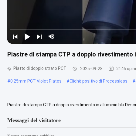
Piastre di stampa CTP a doppio rivestimento i
Piatto di doppio strato PCT
2025-09-28
2146 opini
#
0.25mm PCT Violet Plates
#
Clichè positivo di Processless
#
Piastre di stampa CTP a doppio rivestimento in alluminio blu Desc
offrendo una tecnologia rivoluzionaria che consente il trasferiment
Messaggi del visitatore