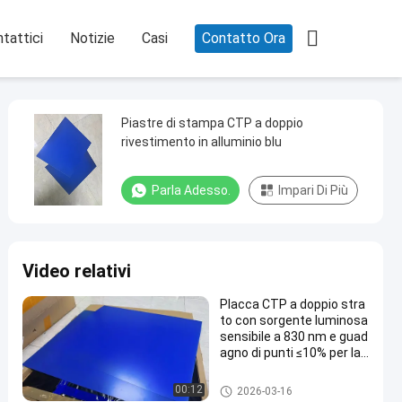

tattici
Notizie
Casi
Contatto Ora
Piastre di stampa CTP a doppio
rivestimento in alluminio blu
Parla Adesso.
Impari Di Più
Video relativi
Placca CTP a doppio stra
to con sorgente luminosa
sensibile a 830 nm e guad
agno di punti ≤10% per la
stampa di precisione
Piatto di doppio strato PCT
00:12
2026-03-16