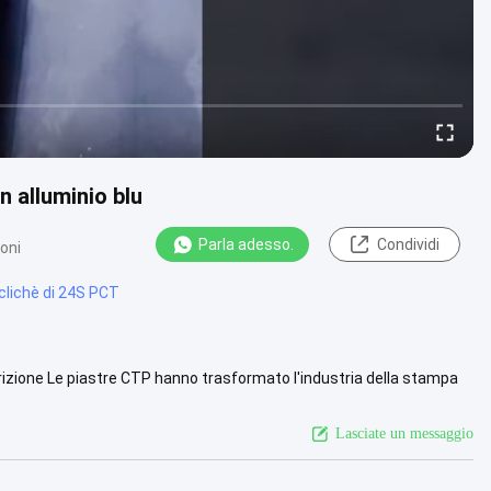
n alluminio blu
Parla adesso.
Condividi
oni
clichè di 24S PCT
rizione Le piastre CTP hanno trasformato l'industria della stampa
o ...
Vista più
Lasciate un messaggio