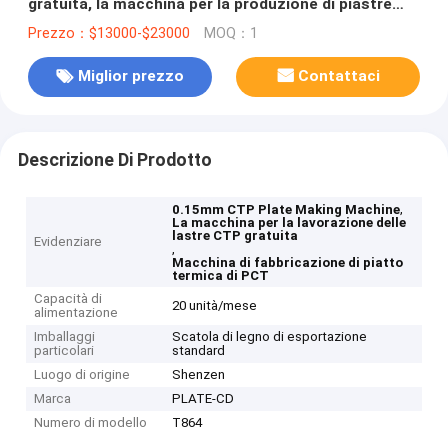
gratuita, la macchina per la produzione di piastre
informatica
Prezzo：$13000-$23000
MOQ：1
Miglior prezzo
Contattaci
Descrizione Di Prodotto
,
0.15mm CTP Plate Making Machine
La macchina per la lavorazione delle
lastre CTP gratuita
Evidenziare
,
Macchina di fabbricazione di piatto
termica di PCT
Capacità di
20 unità/mese
alimentazione
Imballaggi
Scatola di legno di esportazione
particolari
standard
Luogo di origine
Shenzen
Marca
PLATE-CD
Numero di modello
T864