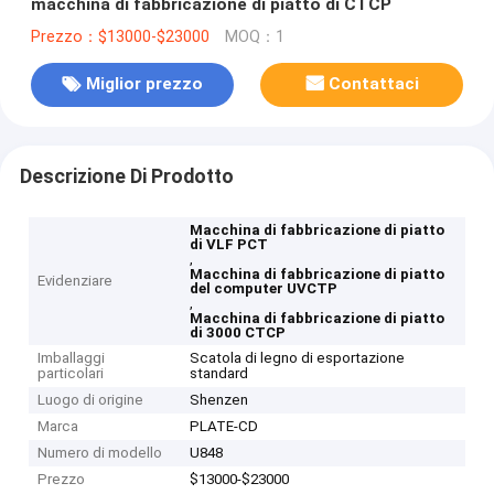
macchina di fabbricazione di piatto di CTCP
Prezzo：$13000-$23000
MOQ：1
Miglior prezzo
Contattaci
Descrizione Di Prodotto
Macchina di fabbricazione di piatto
di VLF PCT
,
Macchina di fabbricazione di piatto
Evidenziare
del computer UVCTP
,
Macchina di fabbricazione di piatto
di 3000 CTCP
Imballaggi
Scatola di legno di esportazione
particolari
standard
Luogo di origine
Shenzen
Marca
PLATE-CD
Numero di modello
U848
Prezzo
$13000-$23000