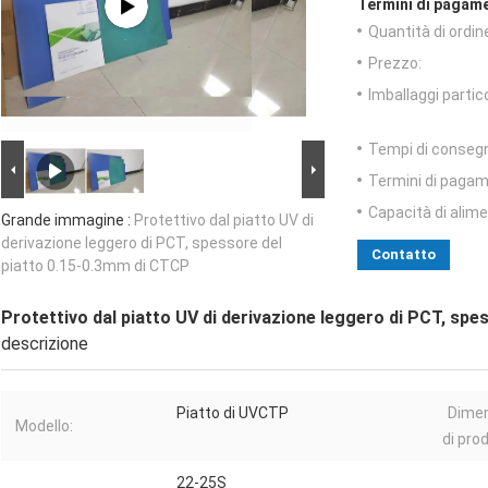
Termini di pagame
Quantità di ordin
Prezzo:
Imballaggi partico
Tempi di conseg
Termini di pagam
Capacità di alim
Grande immagine :
Protettivo dal piatto UV di
derivazione leggero di PCT, spessore del
Contatto
piatto 0.15-0.3mm di CTCP
Protettivo dal piatto UV di derivazione leggero di PCT, sp
descrizione
Piatto di UVCTP
Dime
Modello:
di pro
22-25S