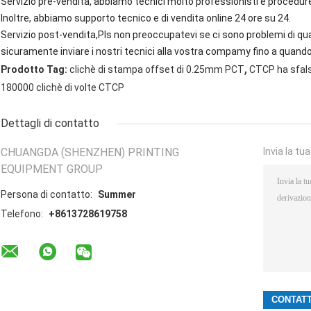
Servizio pre-vendita, abbiamo tecnici molto professionisti e procedure 
Inoltre, abbiamo supporto tecnico e di vendita online 24 ore su 24.
Servizio post-vendita,Pls non preoccupatevi se ci sono problemi di qu
sicuramente inviare i nostri tecnici alla vostra compamy fino a quando 
,
Prodotto Tag:
clichè di stampa offset di 0.25mm PCT
CTCP ha sfals
180000 clichè di volte CTCP
Dettagli di contatto
CHUANGDA (SHENZHEN) PRINTING
Invia la tu
EQUIPMENT GROUP
Persona di contatto:
Summer
Telefono:
+8613728619758