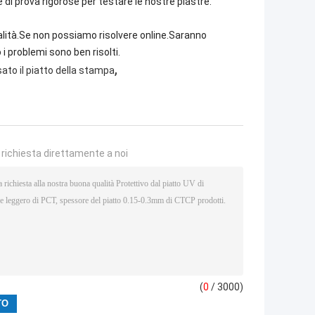
di prova rigorose per testare le nostre piastre.
alità.Se non possiamo risolvere online.Saranno
i problemi sono ben risolti.
,
ato il piatto della stampa
a richiesta direttamente a noi
(
0
/ 3000)