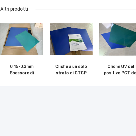
Altri prodotti
0.15-0.3mm
Clichè a un solo
Clichè UV del
Spessore di
strato di CTCP
positivo PCT de
piastra CTP UV
per stampa o
piatto di CTCP
200000 volte per
stampa offset del
con la lega di
la stampa a colori
giornale
alluminio
1050/1060 del
gruppo