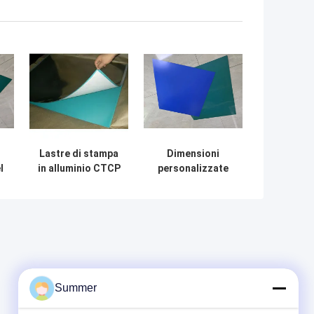
Lastre di stampa
Dimensioni
l
in alluminio CTCP
personalizzate
0,15 mm per
Lastra da stampa
stampa offset ad
CTP positiva UV
alta efficienza
di prima qualità
con latitudine di
sviluppo
Summer