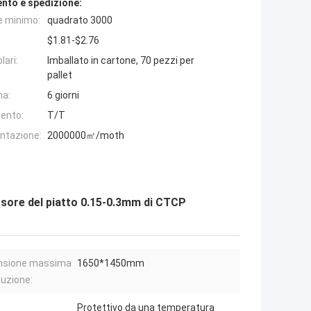
nto e spedizione:
e minimo:
quadrato 3000
$1.81-$2.76
lari:
Imballato in cartone, 70 pezzi per
pallet
na:
6 giorni
ento:
T/T
entazione:
2000000㎡/moth
essore del piatto 0.15-0.3mm di CTCP
nsione massima
1650*1450mm
duzione:
Protettivo da una temperatura