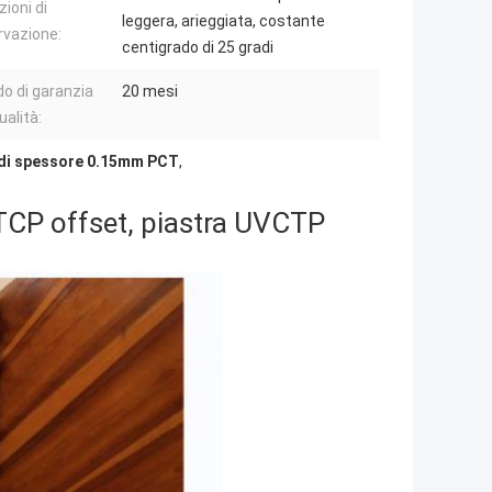
ioni di
leggera, arieggiata, costante
vazione:
centigrado di 25 gradi
do di garanzia
20 mesi
ualità:
 di spessore 0.15mm PCT
,
CTCP offset, piastra UVCTP