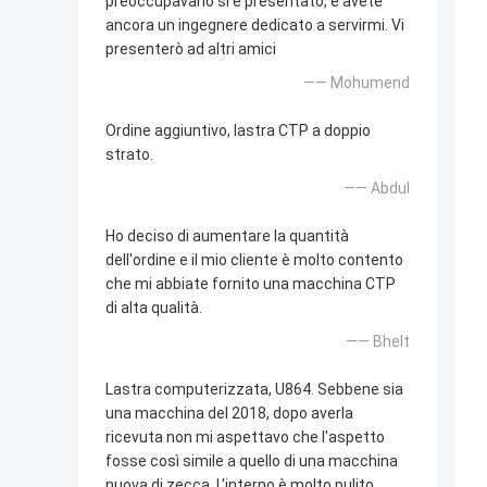
preoccupavano si è presentato, e avete
ancora un ingegnere dedicato a servirmi. Vi
presenterò ad altri amici
—— Mohumend
Ordine aggiuntivo, lastra CTP a doppio
strato.
—— Abdul
Ho deciso di aumentare la quantità
dell'ordine e il mio cliente è molto contento
che mi abbiate fornito una macchina CTP
di alta qualità.
—— Bhelt
Lastra computerizzata, U864. Sebbene sia
una macchina del 2018, dopo averla
ricevuta non mi aspettavo che l'aspetto
fosse così simile a quello di una macchina
nuova di zecca. L'interno è molto pulito.