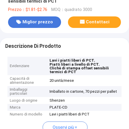
sensibili termici di PCT
Prezzo：$1.81-$2.76
MOQ：quadrato 3000
Miglior prezzo
Contattaci
Descrizione Di Prodotto
,
Lavi i piatti liberi di PCT
,
Piatti liberi a livello di PCT
Evidenziare
Clichè di stampa offset sensibili
termici di PCT
Capacità di
20 unità/mese
alimentazione
Imballaggi
Imballato in cartone, 70 pezzi per pallet
particolari
Luogo di origine
Shenzen
Marca
PLATE-CD
Numero di modello
Lavi i piatti liberi di PCT
Osservi più