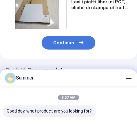
Lavi i piatti liberi di PCT,
clichè di stampa offset
sensibili termici di PCT
Continua
Prodotti Raccomandati
Summer
8:07 AM
Good day, what product are you looking for?
Lastra CTP a doppio
Placca CTP a doppio
Placca CTP a 
strato con processo
strato con 350000
strato con luci