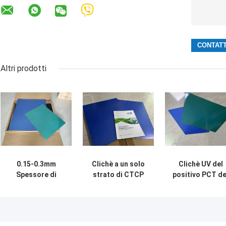
Altri prodotti
0.15-0.3mm
Clichè a un solo
Clichè UV del
Spessore di
strato di CTCP
positivo PCT de
piastra CTP UV
per stampa o
piatto di CTCP
200000 volte per
stampa offset del
con la lega di
la stampa a colori
giornale
alluminio
1050/1060 del