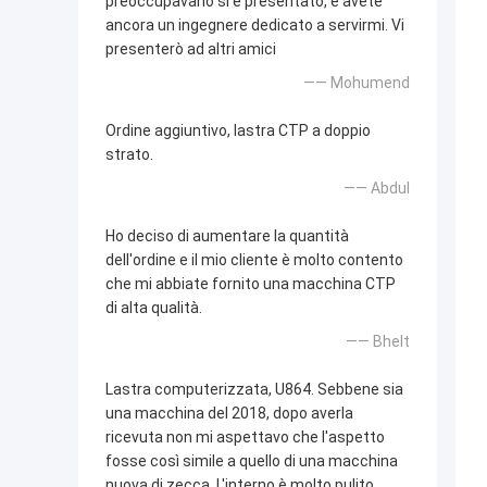
preoccupavano si è presentato, e avete
ancora un ingegnere dedicato a servirmi. Vi
presenterò ad altri amici
—— Mohumend
Ordine aggiuntivo, lastra CTP a doppio
strato.
—— Abdul
Ho deciso di aumentare la quantità
dell'ordine e il mio cliente è molto contento
che mi abbiate fornito una macchina CTP
di alta qualità.
—— Bhelt
Lastra computerizzata, U864. Sebbene sia
una macchina del 2018, dopo averla
ricevuta non mi aspettavo che l'aspetto
fosse così simile a quello di una macchina
nuova di zecca. L'interno è molto pulito.