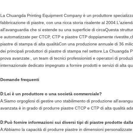
La Chuangda Printing Equipment Company è un produttore specializzat
fabbricazione di piastre, con una ricca storia risalente al 2004.L'azie
all'avanguardia che si estende su una superficie di circaQuesta strutt
e automatizzate per CTCP, CTP e piastre CTP doppiamente rivestite,che
piastre di stampa di alta qualitàCon una produzione annuale di 36 milio
dei principali produttori di piastre di stampa nel settore.La Chuangda
prova avanzate., un team di tecnici professionisti e operatori di prod
internazionale dedicato impegnato a fornire prodotti e servizi di alta quali
Domande frequenti
D:
Lei è un produttore o una società commerciale?
A:
Siamo orgogliosi di gestire uno stabilimento di produzione all'avangu
avanzata è in grado di produrre piastre CTCP e CTP di alta qualità ad
D:
Può fornire informazioni sui diversi tipi di piastre prodotte dal
A:
Abbiamo la capacità di produrre piastre in dimensioni personalizzate 