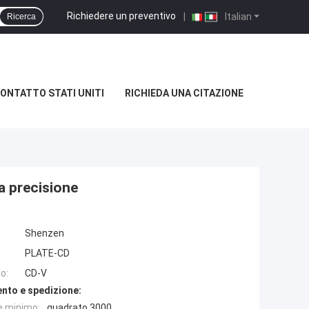
Richiedere un preventivo
|
Italian
Ricerca
ONTATTO STATI UNITI
RICHIEDA UNA CITAZIONE
a precisione
Shenzen
PLATE-CD
o:
CD-V
nto e spedizione:
e minimo:
quadrato 3000