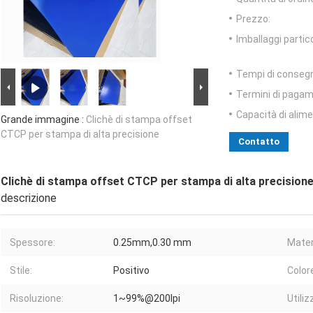
Prezzo:
Imballaggi partico
Tempi di conseg
Termini di pagam
Capacità di alim
Grande immagine :
Clichè di stampa offset
CTCP per stampa di alta precisione
Contatto
Clichè di stampa offset CTCP per stampa di alta precision
descrizione
Spessore:
0.25mm,0.30 mm
Mater
Stile:
Positivo
Color
Risoluzione:
1~99%@200lpi
Utiliz