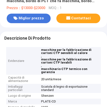
macchina, bordo di PCT che fa macchina, bordo
lavabile di PCT che fa macchina
Prezzo：$13000-$23000
MOQ：1
Miglior prezzo
Contattaci
Descrizione Di Prodotto
macchine per la fabbricazione di
cartoni CTP sensibili al calore
,
macchine per la fabbricazione di
Evidenziare
cartoni CTP lavabili
,
macchinario CTP termico con
garanzia
Capacità di
20 unità/mese
alimentazione
Imballaggi
Scatola di legno di esportazione
particolari
standard
Luogo di origine
Shenzen
Marca
PLATE-CD