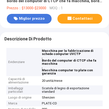
bordo del computer di CTCP che fa macchina, bordo
di CTCP che fa macchina,
Prezzo：$13000-$23000
MOQ：1
Miglior prezzo
Contattaci
Descrizione Di Prodotto
Macchina per la fabbricazione di
schede computer UVCTP
,
Bordo del computer di CTCP che fa
Evidenziare
macchina
,
Macchina computer to plate con
garanzia
Capacità di
20 unità/mese
alimentazione
Imballaggi
Scatola di legno di esportazione
particolari
standard
Luogo di origine
Shenzen
Marca
PLATE-CD