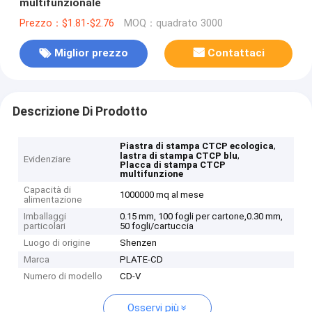
multifunzionale
Prezzo：$1.81-$2.76
MOQ：quadrato 3000
Miglior prezzo
Contattaci
Descrizione Di Prodotto
,
Piastra di stampa CTCP ecologica
,
lastra di stampa CTCP blu
Evidenziare
Placca di stampa CTCP
multifunzione
Capacità di
1000000 mq al mese
alimentazione
Imballaggi
0.15 mm, 100 fogli per cartone,0.30 mm,
particolari
50 fogli/cartuccia
Luogo di origine
Shenzen
Marca
PLATE-CD
Numero di modello
CD-V
Osservi più