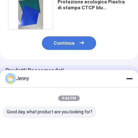
Protezione ecologica Piastra
di stampa CTCP blu
multifunzionale
Continua
Prodotti Raccomandati
Jenny
9:44 PM
Good day, what product are you looking for?
Lastre di stampa UV
Lastra di stampa
Piastre di sta
CTP con qualità
CTCP ad alta
CTCP in allumi