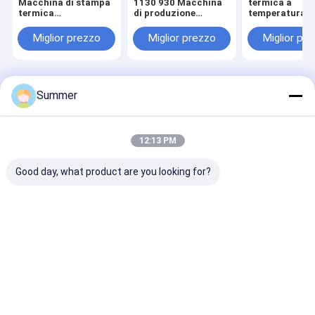
Macchina di stampa
1130 930 Macchina
termica a
termica
di produzione
temperatura
completamente
termica di piastre
costante inter
automatica che
offrendo dimensione
20 C con ripeti
Miglior prezzo
Miglior prezzo
Miglior pr
fornisce una stampa
fisica 2300 1255
della lastra ± 
coerente su varie
1200 mm
pacchetto co
taglie e materiali di
ottimizzata per la
per la produzi
etichette
fabbricazione di
lastre
piastre
Casa
Circa noi
Contattaci
Desktop Site
Summer
Mappa del sito
Norme sulla privacy
Qualità
Macchina di fabbricazione di piatto di PCT
Fabbrica
cinese.Copyright © 2026 Chuangda (Shenzhen) Printing Equipment
12:13 PM
Group. All Rights Reserved.
Good day, what product are you looking for?
Casa
Prodotti
Manifestazione di VR