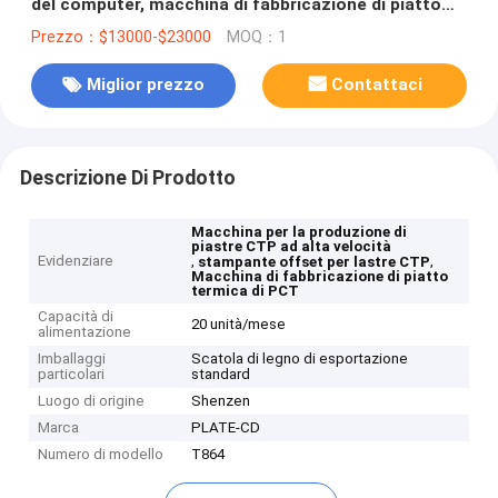
del computer, macchina di fabbricazione di piatto
termica di PCT, macchina di fabbricazione di piatto
Prezzo：$13000-$23000
MOQ：1
di stampa offset PCT
Miglior prezzo
Contattaci
Descrizione Di Prodotto
Macchina per la produzione di
piastre CTP ad alta velocità
Evidenziare
,
,
stampante offset per lastre CTP
Macchina di fabbricazione di piatto
termica di PCT
Capacità di
20 unità/mese
alimentazione
Imballaggi
Scatola di legno di esportazione
particolari
standard
Luogo di origine
Shenzen
Marca
PLATE-CD
Numero di modello
T864