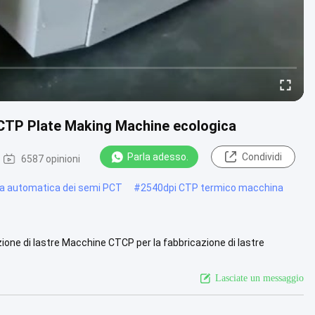
CTP Plate Making Machine ecologica
Parla adesso.
Condividi
6587 opinioni
a automatica dei semi PCT
#
2540dpi CTP termico macchina
e di lastre Macchine CTCP per la fabbricazione di lastre
ello Termica ...
Vista più
Lasciate un messaggio