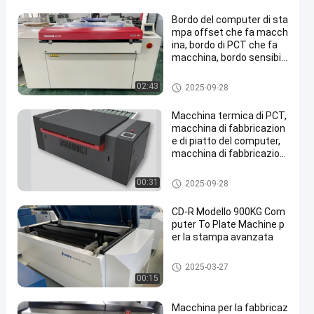
Bordo del computer di sta
mpa offset che fa macch
ina, bordo di PCT che fa
macchina, bordo sensibil
e termico di PCT che fa
macchina,
Macchina di fabbricazione di p
02:43
2025-09-28
iatto di PCT
Macchina termica di PCT,
macchina di fabbricazion
e di piatto del computer,
macchina di fabbricazion
e di piatto di PCT, stampa
nte la macchina di fabbric
Macchina di fabbricazione di p
00:31
2025-09-28
azione di piatto di PCT
iatto di PCT
CD-R Modello 900KG Com
puter To Plate Machine p
er la stampa avanzata
Macchina di fabbricazione di p
2025-03-27
iatto di PCT
00:15
Macchina per la fabbricaz