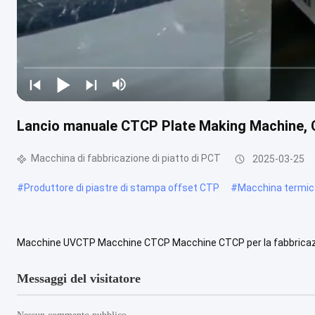
Lancio manuale CTCP Plate Making Machine, 
Macchina di fabbricazione di piatto di PCT
2025-03-25
#
Produttore di piastre di stampa offset CTP
#
Macchina termic
Macchine UVCTP Macchine CTCP Macchine CTCP per la fabbricazion
Macchine per la lavorazione di piastre libere, Parametri tecnici Mod
Messaggi del visitatore