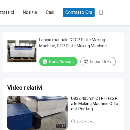

tattici
Notizie
Casi
Contatto Ora
Lancio manuale CTCP Plate Making
Machine, CTP Plate Making Machine
ecologica
Parla Adesso.
Impari Di Più
Video relativi
U832 405nm CTP Flexo Pl
ate Making Machine Offc
est Printing
Macchina da stampa per lastr
2025-03-25
e CTCP
00:16