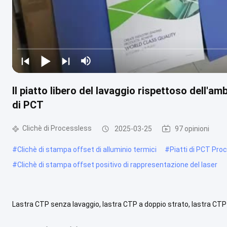
Il piatto libero del lavaggio rispettoso dell'a
di PCT
Clichè di Processless
2025-03-25
97 opinioni
#
Clichè di stampa offset di alluminio termici
#
Piatti di PCT Pro
#
Clichè di stampa offset positivo di rappresentazione del laser
Lastra CTP senza lavaggio, lastra CTP a doppio strato, lastra CTP
prodotto di stampa ecologico che può essere stampato direttamente