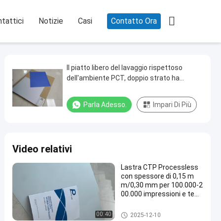

tattici
Notizie
Casi
Contatto Ora
Il piatto libero del lavaggio rispettoso
dell'ambiente PCT, doppio strato ha
stampato il piatto di PCT
Parla Adesso.
Impari Di Più
Video relativi
Lastra CTP Processless
con spessore di 0,15 m
m/0,30 mm per 100.000-2
00.000 impressioni e tem
pi di produzione di 22-25 s
econdi
Clichè di Processless
00:40
2025-12-10