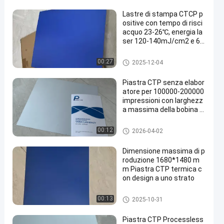
Lastre di stampa CTCP p
ositive con tempo di risci
acquo 23-26℃, energia la
ser 120-140mJ/cm2 e 60
000-80000 stampe
Clichè di CTCP
00:27
2025-12-04
Piastra CTP senza elabor
atore per 100000-200000
impressioni con larghezz
a massima della bobina di
1350 mm
Clichè di Processless
00:12
2026-04-02
Dimensione massima di p
roduzione 1680*1480 m
m Piastra CTP termica c
on design a uno strato
piatto termico di PCT
00:13
2025-10-31
Piastra CTP Processless