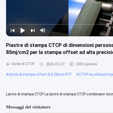
Piastre di stampa CTCP di dimensioni personal
85mj/cm2 per la stampa offset ad alta precis
Clichè di CTCP
2026-03-27
2303 opinioni
#
clichè di stampa offset di 0.25mm PCT
#
CTCP ha sfalsato il p
Lastre di stampa CTCP Le lastre di stampa CTCP combinano tecniche
Utilizzando segnali digitali per esporre lastre convenzionali, questo 
Messaggi del visitatore