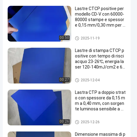
Lastre CTCP positive per
modello CD-V con 60000-
80000 stampe e spessor
e 0,15 mm/0,30 mm per s
tampa Computer to Plate
Clichè di CTCP
00:50
2025-11-19
Lastre di stampa CTCP p
ositive con tempo di risci
acquo 23-26℃, energia la
ser 120-140mJ/cm2 e 60
000-80000 stampe
Clichè di CTCP
00:27
2025-12-04
Lastra CTP a doppio strat
o con spessore da 0,15 m
m a 0,40 mm, con sorgen
te luminosa sensibile a 83
0 nm e periodo di garanzi
a di 24 mesi
Piatto di doppio strato PCT
00:26
2025-12-26
Dimensione massima di p