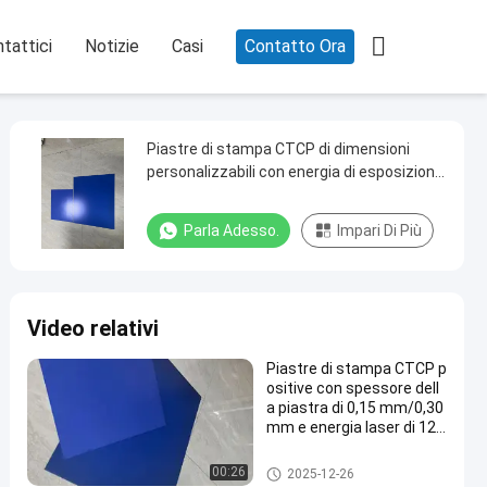

tattici
Notizie
Casi
Contatto Ora
Piastre di stampa CTCP di dimensioni
personalizzabili con energia di esposizione
50-85mj/cm2 per la stampa offset ad alta
precisione
Parla Adesso.
Impari Di Più
Video relativi
Piastre di stampa CTCP p
ositive con spessore dell
a piastra di 0,15 mm/0,30
mm e energia laser di 120
-140 mJ/cm2 per 60000-
80000 stampe
Clichè di CTCP
00:26
2025-12-26