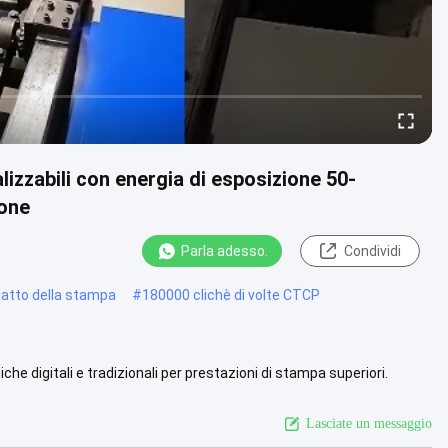
izzabili con energia di esposizione 50-
ione
Parla adesso.
Condividi
iatto della stampa
#
180000 clichè di volte CTCP
 digitali e tradizionali per prestazioni di stampa superiori.
...
Vista più
Lasciate un messaggio